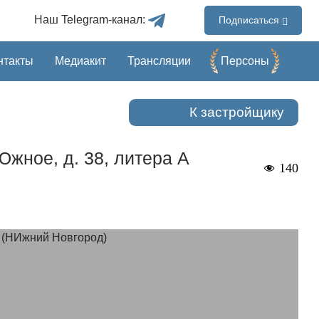
Наш Telegram-канал:
Подписаться
нтакты
Медиакит
Трансляции
Перcоны
К застройщику
Южное, д. 38, литера А
140