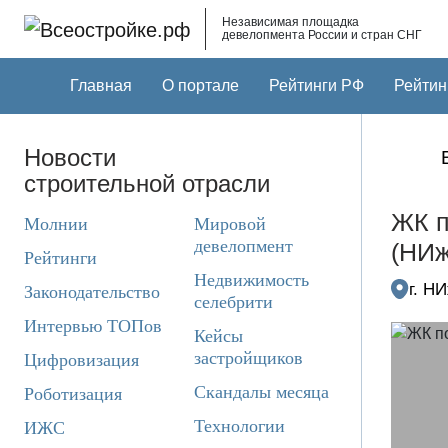
Skip to main content
Независимая площадка
девелопмента России и стран СНГ
Главная
О портале
Рейтинги РФ
Рейтин
Новости
строительной отрасли
ЖК п
Молнии
Мировой
девелопмент
(НИж
Рейтинги
Недвижимость
г. Н
Законодательство
селебрити
Интервью ТОПов
Кейсы
застройщиков
Цифровизация
Скандалы месяца
Роботизация
Технологии
ИЖС