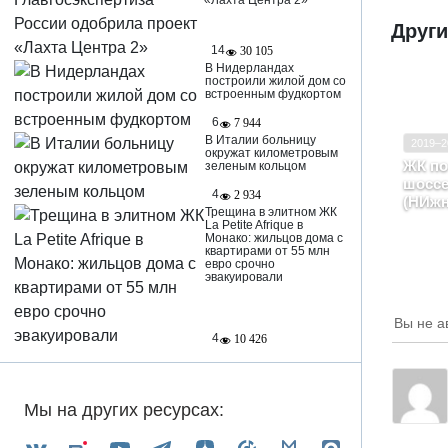
«Лахта Центра 2»
Друг
14
30 105
В Нидерландах
построили жилой дом со
встроенным фудкортом
6
7 944
В Италии больницу
2019–2
окружат километровым
Ввод в
ЖК по
зеленым кольцом
шоссе
Класс
4
2 934
(НИжн
Трещина в элитном ЖК
г. Н
La Petite Afrique в
лите
Монако: жильцов дома с
квартирами от 55 млн
евро срочно
эвакуировали
Вы не а
4
10 426
Мы на других ресурсах: