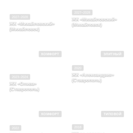
2027–2028
2027–2028
ЖК «Михайловский»
ЖК «Михайловский»
(Михайловск)
(Михайловск)
Ставропольский край,
Город Михайловск, Улица
Город Михайловск, Улица
Ленина, д. 21
Ленина, д. 19
КОМФОРТ
ЭЛИТНЫЙ
2020
ЖК «Александрия»
2023–2024
(Ставрополь)
ЖК «Олива»
Ставропольский край, г.
(Ставрополь)
Ставрополь, ул
г. Ставрополь, ул 2
Гражданская, д. 2Д, блок-
Промышленная, д. 1
секция 1
КОМФОРТ
ТИПОВОЙ
2018
2022