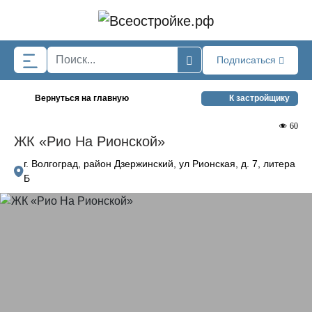
Skip to main content
Подписаться
Вернуться на главную
К застройщику
60
ЖК «Рио На Рионской»
г. Волгоград, район Дзержинский, ул Рионская, д. 7, литера
Б