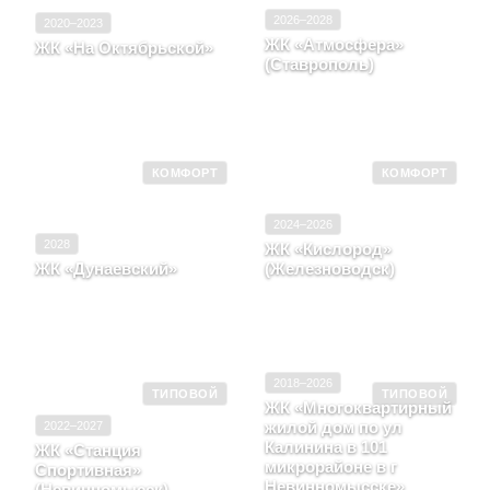
2026–2028
2020–2023
ЖК «Атмосфера»
ЖК «На Октябрьской»
(Ставрополь)
Ставропольский край, г.
Ставрополь, ул
Ставропольский край,
Октябрьская, д. 235,
Город Ставрополь, Улица
блок-секция 1
Южный обход
КОМФОРТ
КОМФОРТ
2024–2026
2028
ЖК «Кислород»
ЖК «Дунаевский»
(Железноводск)
Ставропольский край,
Ставропольский край, г.
Город Невинномысск,
Железноводск, ул
Улица Дунаевского, д.
Октябрьская, д. 96Г,
11Д
блок-секция 1
2018–2026
ТИПОВОЙ
ТИПОВОЙ
ЖК «Многоквартирный
2022–2027
жилой дом по ул
Калинина в 101
ЖК «Станция
микрорайоне в г
Спортивная»
Невинномысске»
(Невинномысск)