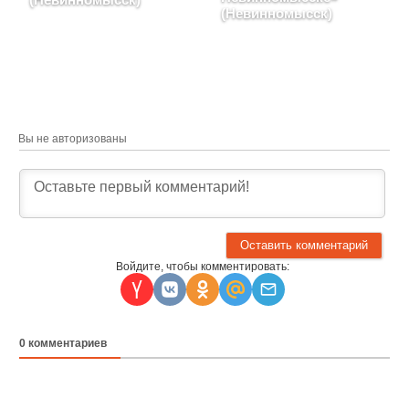
(Невинномысск)
Ставропольский край, г.
Невинномысск, ул
г. Невинномысск, улица
Кочубея, д. 199, блок-
Калинина, д. 218, блок-
секция 1
секция 1, 2, 3
Вы не авторизованы
Войдите, чтобы комментировать:
0
комментариев