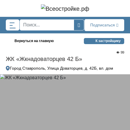
Skip to main content
Подписаться
Вернуться на главную
К застройщику
99
ЖК «Жкнадоваторцев 42 Б»
Город Ставрополь, Улица Доваторцев, д. 42Б, вл. дом