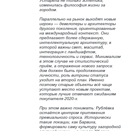
Устарела не только эстетика,
изменилась философия жизни за
городом.
Параллельно на рынок выходят новые
игроки — девелоперы и архитекторы
другого поколения, ориентированные
на международный контекст. Они
предлагают более сдержанную,
интеллектуальную архитектуру, в
которой важны свет, масштаб,
интеграция с ландшафтом,
технологичность и сервис. Минимализм
в этом случае не стилистический
приём, а отражение нового запроса:
дом должен быть продолжением
личности, роль витрины статуса
уходит на второй план. Именно
поэтому старые объекты всё чаще
уступают место новым проектам,
которые лучше отвечают ожиданиям
покупателя 2020-х.
При этом важно понимать: Рублёвка
остаётся центром притяжения
премиального спроса. Исторически
такие локации, как Барвиха,
формировали саму культуру загородной