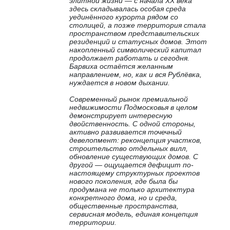
элитной жизни — с начала XX века
здесь складывалась особая среда
уединённого курорта рядом со
столицей, а позже территория стала
пространством представительских
резиденций и статусных домов. Этот
накопленный символический капитал
продолжает работать и сегодня.
Барвиха остаётся желанным
направлением, но, как и вся Рублёвка,
нуждается в новом дыхании.
Современный рынок премиальной
недвижимости Подмосковья в целом
демонстрирует интересную
двойственность. С одной стороны,
активно развивается точечный
девелопмент: реконцепция участков,
строительство отдельных вилл,
обновление существующих домов. С
другой — ощущается дефицит по-
настоящему структурных проектов
нового поколения, где была бы
продумана не только архитектура
конкретного дома, но и среда,
общественные пространства,
сервисная модель, единая концепция
территории.