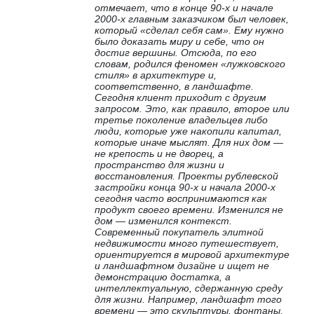
отмечает, что в конце 90-х и начале
2000-х главным заказчиком был человек,
который «сделал себя сам». Ему нужно
было доказать миру и себе, что он
достиг вершины. Отсюда, по его
словам, родился феномен «лужковского
стиля» в архитектуре и,
соответственно, в ландшафте.
Сегодня клиент приходит с другим
запросом. Это, как правило, второе или
третье поколение владельцев либо
люди, которые уже накопили капитал,
которые иначе мыслят. Для них дом —
не крепость и не дворец, а
пространство для жизни и
восстановления. Проекты рублевской
застройки конца 90-х и начала 2000-х
сегодня часто воспринимаются как
продукт своего времени. Изменился не
дом — изменился контекст.
Современный покупатель элитной
недвижимости много путешествует,
ориентируется в мировой архитектуре
и ландшафтном дизайне и ищет не
демонстрацию достатка, а
интеллектуальную, сдержанную среду
для жизни. Например, ландшафт того
времени — это скульптуры, фонтаны,