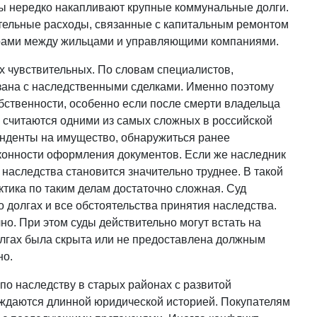
иры нередко накапливают крупные коммунальные долги.
ительные расходы, связанные с капитальным ремонтом
орами между жильцами и управляющими компаниями.
х чувствительных. По словам специалистов,
язана с наследственными сделками. Именно поэтому
бственности, особенно если после смерти владельца
 считаются одними из самых сложных в российской
енденты на имущество, обнаружиться ранее
аконности оформления документов. Если же наследник
 наследства становится значительно труднее. В такой
ктика по таким делам достаточно сложная. Суд
о долгах и все обстоятельства принятия наследства.
но. При этом суды действительно могут встать на
олгах была скрыта или не предоставлена должным
но.
по наследству в старых районах с развитой
ождаются длинной юридической историей. Покупателям