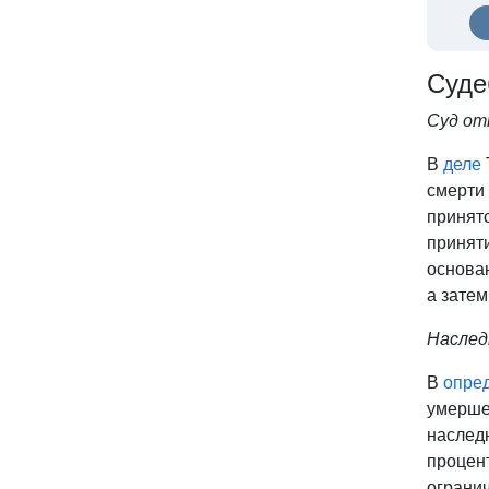
Суде
Суд от
В
деле
смерти 
принято
приняти
основа
а затем
Наслед
В
опре
умершег
наслед
процент
огранич