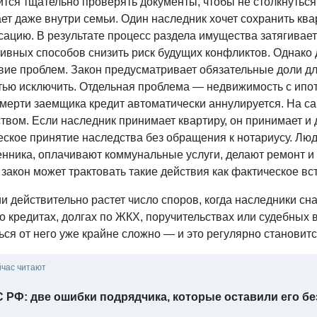
ится тщательно проверять документы, чтобы не столкнутьс
ет даже внутри семьи. Один наследник хочет сохранить ква
ацию. В результате процесс раздела имущества затягивает
ивных способов снизить риск будущих конфликтов. Однако 
вие проблем. Закон предусматривает обязательные доли дл
тью исключить. Отдельная проблема — недвижимость с ипот
мерти заемщика кредит автоматически аннулируется. На са
твом. Если наследник принимает квартиру, он принимает и
еское принятие наследства без обращения к нотариусу. Лю
нника, оплачивают коммунальные услуги, делают ремонт и 
закон может трактовать такие действия как фактическое вс
и действительно растет число споров, когда наследники с
 о кредитах, долгах по ЖКХ, поручительствах или судебны
ься от него уже крайне сложно — и это регулярно становит
йчас читают
 РФ: две ошибки подрядчика, которые оставили его б