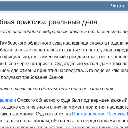
Читать
бная практика: реальные дела
казал наследнице в «обратном отказе» от наследства п
Тамбовского областного суда наследница сначала подала н
брата, а позже попыталась отказаться от него, узнав о кре
 официально, шестимесячный срок для отказа истек, «пере
е было через нотариуса. Суд отдельно указал: даже тяжел
нием для отмены принятия наследства. Это одно из ключев
 получают требования банков.
ники отвечают по долгам, даже если не знали о них
делении
Омского областного суда был подтвержден важный 
о, даже если не знали о них на момент принятия наследст
ников заемщика. Суд сослался на
Постановление Пленума 
ы, долги по распискам, обязательства перед банками пере
ение: наследник отвечает только в пределах стоимости пол