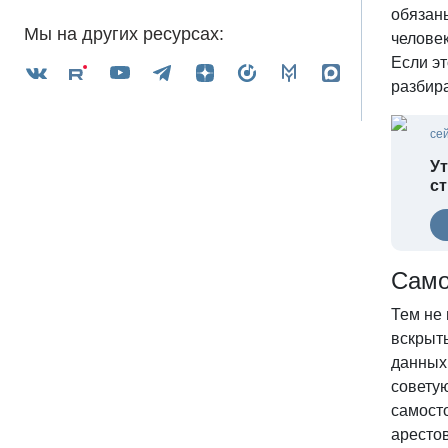
обязаны
Мы на других ресурсах:
человек
Если эт
разбир
се
У
с
Само
Тем не
вскрыть
данных
совету
самосто
арестов