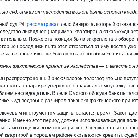
ный суд: отказ от наследства может быть оспорен кред
ный суд РФ
рассматривал
дело банкрота, который отказался
следство ликвидное (например, квартира), а отказ ухудшает
вительным. Позже эта позиция была закреплена в обзоре п
оторые наследники пытаются отказаться от имущества уже 
е чаще проверяют, не был ли отказ способом «спрятать» а
изнал фактическое принятие наследства — и вместе с ни
н распространенный риск: человек полагает, что «не вступ
жал жить в квартире умершего, оплачивал коммуналку, рас
билем наследодателя. В деле Омского облсуда банк пыталс
гике. Суд подробно разбирал признаки фактического приня
 ключевым инструментом защиты остается время. Закон да
чайно. Именно этот период должен использоваться для пол
листами и оценки возможных рисков. Спешка в таких вопро
ой квартирой в хорошем районе скрываются кредиты, судеб