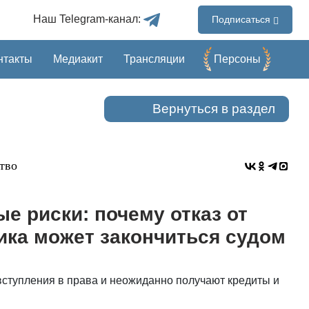
Наш Telegram-канал:
Подписаться
нтакты
Медиакит
Трансляции
Перcоны
Вернуться в раздел
тво
е риски: почему отказ от
ика может закончиться судом
вступления в права и неожиданно получают кредиты и