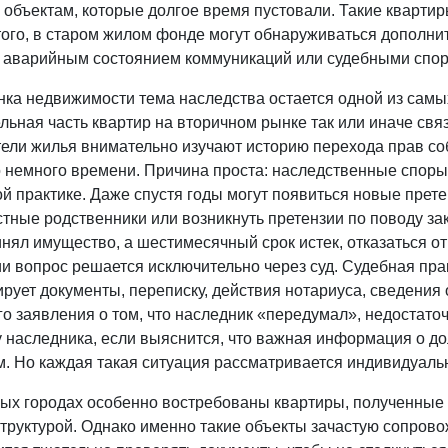
ь объектам, которые долгое время пустовали. Такие кварт
того, в старом жилом фонде могут обнаруживаться дополн
, аварийным состоянием коммуникаций или судебными сп
нка недвижимости тема наследства остается одной из самы
льная часть квартир на вторичном рынке так или иначе св
тели жилья внимательно изучают историю перехода прав со
 немного времени. Причина проста: наследственные споры
й практике. Даже спустя годы могут появиться новые прет
стные родственники или возникнуть претензии по поводу з
нял имущество, а шестимесячный срок истек, отказаться от
и вопрос решается исключительно через суд. Судебная пра
рует документы, переписку, действия нотариуса, сведения 
о заявления о том, что наследник «передумал», недостаточ
у наследника, если выяснится, что важная информация о д
м. Но каждая такая ситуация рассматривается индивидуаль
ных городах особенно востребованы квартиры, полученные 
труктурой. Однако именно такие объекты зачастую сопров