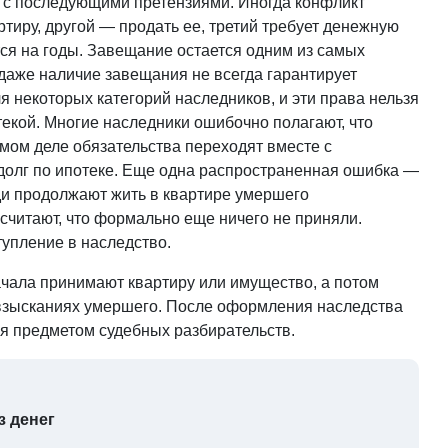
я с последующими претензиями. Иногда конфликт
ртиру, другой — продать ее, третий требует денежную
ся на годы. Завещание остается одним из самых
даже наличие завещания не всегда гарантирует
я некоторых категорий наследников, и эти права нельзя
екой. Многие наследники ошибочно полагают, что
мом деле обязательства переходят вместе с
 долг по ипотеке. Еще одна распространенная ошибка —
ди продолжают жить в квартире умершего
считают, что формально еще ничего не приняли.
тупление в наследство.
начала принимают квартиру или имущество, а потом
х взысканиях умершего. После оформления наследства
ся предметом судебных разбирательств.
ез денег