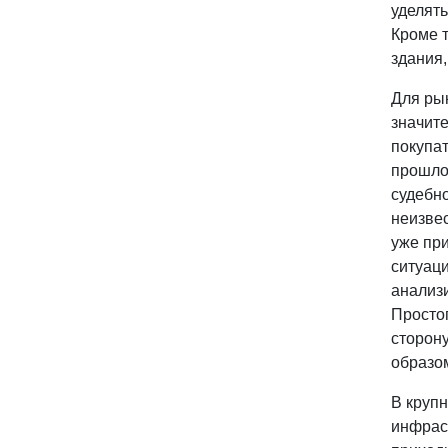
уделят
Кроме 
здания
Для ры
значите
покупа
прошло
судебно
неизве
уже при
ситуаци
анализи
Простог
сторон
образо
В круп
инфрас