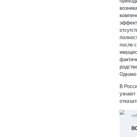
приход
возника
компенс
эффект
отсутст
полнос
после с
имущес
фактич
родстве
Однако 
В Росси
узнают
отказат
се
ВС