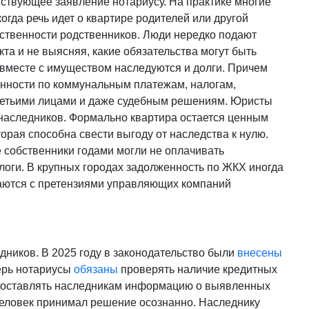
тствующее заявление нотариусу. На практике многие
гда речь идет о квартире родителей или другой
ственности родственников. Люди нередко подают
а и не выясняя, какие обязательства могут быть
 вместе с имуществом наследуются и долги. Причем
женности по коммунальным платежам, налогам,
ретьими лицами и даже судебным решениям. Юристы
 наследников. Формально квартира остается ценным
торая способна свести выгоду от наследства к нулю.
 собственники годами могли не оплачивать
оги. В крупных городах задолженность по ЖКХ иногда
ваются с претензиями управляющих компаний
дников. В 2025 году в законодательство были
внесены
ерь нотариусы
обязаны
проверять наличие кредитных
едоставлять наследникам информацию о выявленных
 человек принимал решение осознанно. Наследнику