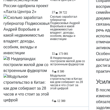
«Лахта Центра 2»
сохран
восприн
семейн
27
39 722
Сколько заработал
докумен
губернатор
Подмосковья Андрей
связаны
Воробьев и какой
недвижимостью
речь ид
владеет: доходы,
исполн
особняк, вклады и
инвестиции
отмеча
активом
Особенн
11
173 001
В Нидерландах
капита
построили жилой дом со
встроенным фудкортом
достиг
практи
6
8 500
Модульное
строительство в Китае:
Усил
как дом собирают за 28
часов и что стоит за
этой цифрой
В после
измене
4
12 300
обязат
задолж