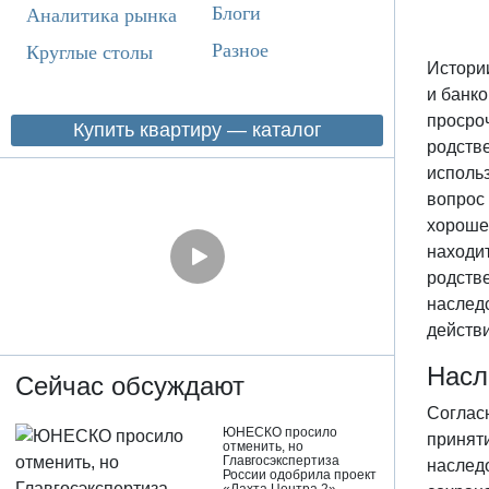
Блоги
Аналитика рынка
Разное
Круглые столы
Истори
и банко
просроч
Купить квартиру — каталог
родств
исполь
вопрос 
хороше
находи
родстве
наслед
действи
Насл
Сейчас обсуждают
Соглас
ЮНЕСКО просило
приняти
отменить, но
Главгосэкспертиза
наследо
России одобрила проект