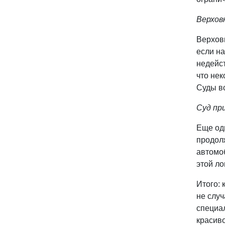
Верхов
Верхов
если на
недейст
что нек
Суды вс
Суд пр
Еще оди
продол
автомо
этой ло
Итого:
не слу
специа
красив