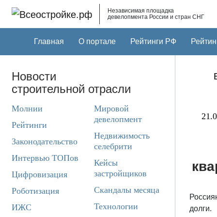
Skip to main content
Независимая площадка
девелопмента России и стран СНГ
Главная
О портале
Рейтинги РФ
Рейтин
Новости
строительной отрасли
Молнии
Мировой
21.0
девелопмент
Рейтинги
Недвижимость
Законодательство
селебрити
Интервью ТОПов
Кейсы
ква
застройщиков
Цифровизация
Скандалы месяца
Роботизация
Россиян
Технологии
ИЖС
долги.