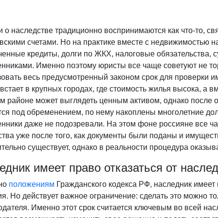
и о наследстве традиционно воспринимаются как что-то, с
вскими счетами. Но на практике вместе с недвижимостью н
енные кредиты, долги по ЖКХ, налоговые обязательства, с
енниками. Именно поэтому юристы все чаще советуют не то
зовать весь предусмотренный законом срок для проверки 
встает в крупных городах, где стоимость жилья высока, а в
м районе может выглядеть ценным активом, однако после 
тся под обременением, по нему накоплены многолетние дол
нники даже не подозревали. На этом фоне россияне все ча
ства уже после того, как документы были поданы и имущес
тельно существует, однако в реальности процедура оказыв
едник имеет право отказаться от насле
но
положениям
Гражданского кодекса РФ, наследник имеет 
я. Но действует важное ограничение: сделать это можно то
дателя. Именно этот срок считается ключевым во всей насл