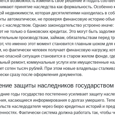
яется возможность изменить свое решение и подать соотве
имают принятие наследства как формальность. Особенно ко
ой недвижимости, которая десятилетиями находилась в соб
ты автоматически, не проверяя финансовую историю объект
 с наследством. Однако законодательство устроено иначе:
ет не только о банковских кредитах. Это могут быть задол
ительным производствам, займам, обязательствам перед т
ют, что именно этот момент становится главным шоком для
, но фактически человек получает финансовую нагрузку, ко
о опасной ситуация становится в старом жилом фонде, где
льный ремонт, коммунальные услуги или имущественные нал
ает сотен тысяч рублей. При этом новые владельцы сталки
чески сразу после оформления документов.
ение защиты наследников государством
дние годы государство постепенно усиливает защиту насле
ния, касающиеся информирования о долгах умершего. Теп
ельств наследодателя через бюро кредитных историй и пр
енностях. Фактически система должна работать так, чтобы