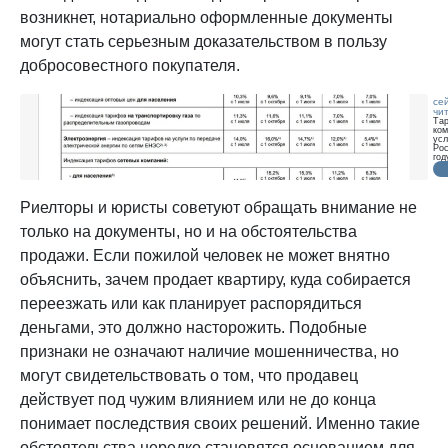
возникнет, нотариально оформленные документы
могут стать серьезным доказательством в пользу
добросовестного покупателя.
се
чи
Та
ко
усл
Рос
год
уве
на
Риелторы и юристы советуют обращать внимание не
только на документы, но и на обстоятельства
продажи. Если пожилой человек не может внятно
объяснить, зачем продает квартиру, куда собирается
переезжать или как планирует распорядиться
деньгами, это должно насторожить. Подобные
признаки не означают наличие мошенничества, но
могут свидетельствовать о том, что продавец
действует под чужим влиянием или не до конца
понимает последствия своих решений. Именно такие
обстоятельства нередко становятся основанием для