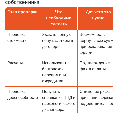
собственника
Этап проверки
Что
Для чего это
необходимо
нужно
сделать
Проверка
Указать полную
Возможность
стоимости
цену квартиры в
вернуть всю сум
договоре
при оспаривании
сделки
Расчеты
Использовать
Подтверждение
банковский
факта оплаты
перевод или
аккредитив
Проверка
Получить
Снижение риска
дееспособности
справки из ПНД и
признания сделк
наркологического
недействительно
диспансера