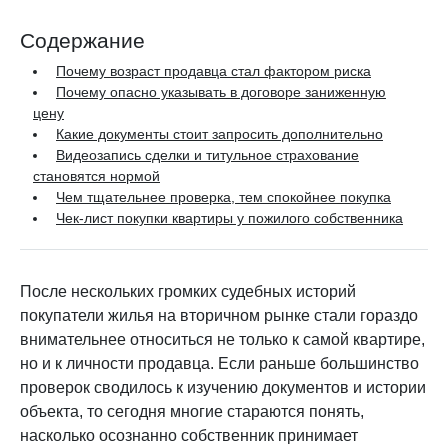
Содержание
Почему возраст продавца стал фактором риска
Почему опасно указывать в договоре заниженную
цену
Какие документы стоит запросить дополнительно
Видеозапись сделки и титульное страхование
становятся нормой
Чем тщательнее проверка, тем спокойнее покупка
Чек-лист покупки квартиры у пожилого собственника
После нескольких громких судебных историй
покупатели жилья на вторичном рынке стали гораздо
внимательнее относиться не только к самой квартире,
но и к личности продавца. Если раньше большинство
проверок сводилось к изучению документов и истории
объекта, то сегодня многие стараются понять,
насколько осознанно собственник принимает