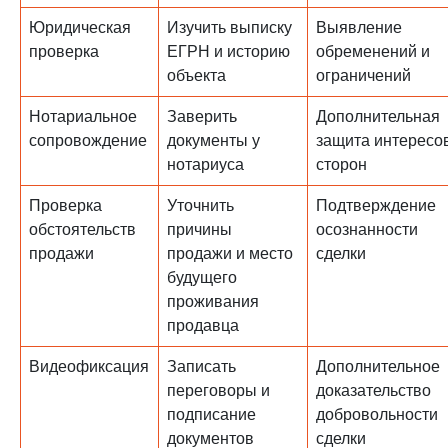
Юридическая
Изучить выписку
Выявление
проверка
ЕГРН и историю
обременений и
объекта
ограничений
Нотариальное
Заверить
Дополнительная
сопровождение
документы у
защита интересо
нотариуса
сторон
Проверка
Уточнить
Подтверждение
обстоятельств
причины
осознанности
продажи
продажи и место
сделки
будущего
проживания
продавца
Видеофиксация
Записать
Дополнительное
переговоры и
доказательство
подписание
добровольности
документов
сделки