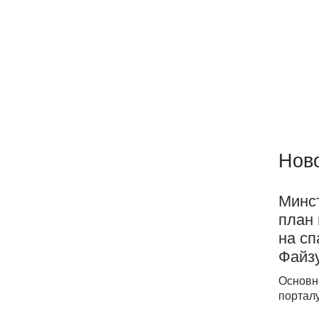
Ново
Минс
план 
на с
Файз
Основн
порталу