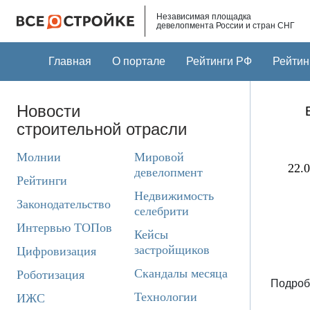
Skip to main content
Независимая площадка
девелопмента России и стран СНГ
Главная
О портале
Рейтинги РФ
Рейтин
Новости
строительной отрасли
Молнии
Мировой
22.0
девелопмент
Рейтинги
Недвижимость
Законодательство
селебрити
Интервью ТОПов
Кейсы
застройщиков
Цифровизация
Скандалы месяца
Роботизация
Подроб
Технологии
ИЖС