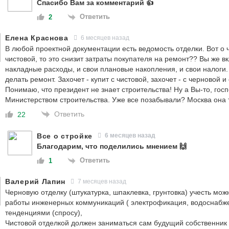
Спасибо Вам за комментарий 👍
Ответить
2
Елена Краснова
6 месяцев назад
В любой проектной документации есть ведомость отделки. Вот о 
чистовой, то это снизит затраты покупателя на ремонт?? Вы же вк
накладные расходы, и свои плановые накопления, и свои налоги
делать ремонт. Захочет - купит с чистовой, захочет - с черновой
Понимаю, что президент не знает строительства! Ну а Вы-то, госп
Министерством строительства. Уже все позабывали? Москва она т
Ответить
22
Все о стройке
6 месяцев назад
Благодарим, что поделились мнением 🙌
Ответить
1
Валерий Лапин
7 месяцев назад
Черновую отделку (штукатурка, шпаклевка, грунтовка) учесть мо
работы инженерных коммуникаций ( электрофикация, водоснабже
тенденциями (спросу),
Чистовой отделкой должен заниматься сам будущий собственник