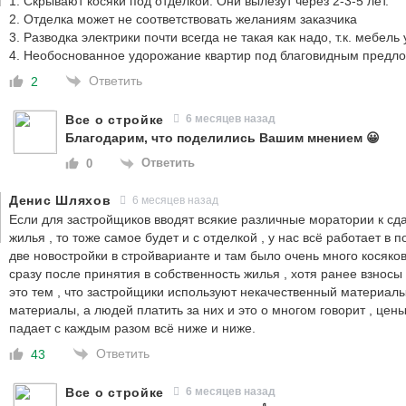
1. Скрывают косяки под отделкой. Они вылезут через 2-3-5 лет.
2. Отделка может не соответствовать желаниям заказчика
3. Разводка электрики почти всегда не такая как надо, т.к. мебель
4. Необоснованное удорожание квартир под благовидным предл
Ответить
2
Все о стройке
6 месяцев назад
Благодарим, что поделились Вашим мнением 😀
Ответить
0
Денис Шляхов
6 месяцев назад
Если для застройщиков вводят всякие различные моратории к сда
жилья , то тоже самое будет и с отделкой , у нас всё работает в 
две новостройки в стройварианте и там было очень много косяко
сразу после принятия в собственность жилья , хотя ранее взнос
это тем , что застройщики используют некачественный материалы 
материалы, а людей платить за них и это о многом говорит , цены
падает с каждым разом всё ниже и ниже.
Ответить
43
Все о стройке
6 месяцев назад