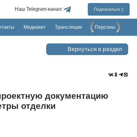
Наш Telegram-канал:
Подписаться
нтакты
Медиакит
Трансляции
Перcоны
Вернуться в раздел
проектную документацию
етры отделки