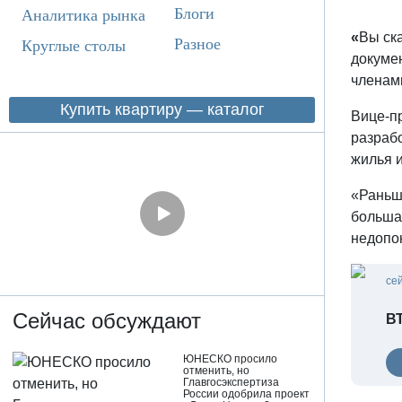
Блоги
Аналитика рынка
«
Вы ск
Разное
Круглые столы
докуме
членам
Купить квартиру — каталог
Вице-пр
разраб
жилья и
«Раньше
большая
недопо
се
Сейчас обсуждают
ВТ
ЮНЕСКО просило
отменить, но
Главгосэкспертиза
России одобрила проект