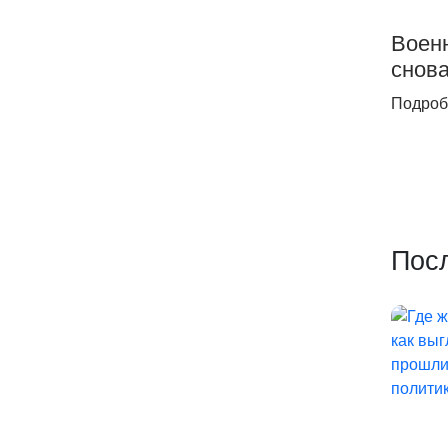
Воен
снова
Подроб
Пос