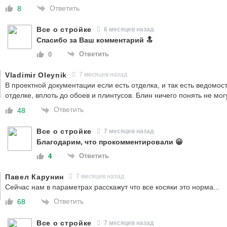
Ответить
8
Все о стройке
6 месяцев назад
Спасибо за Ваш комментарий 🔝
Ответить
0
Vladimir Oleynik
7 месяцев назад
В проектной документации если есть отделка, и так есть ведомос
отделке, вплоть до обоев и плинтусов. Блин ничего понять не мог
Ответить
48
Все о стройке
7 месяцев назад
Благодарим, что прокомментировали 😀
Ответить
4
Павел Карунин
7 месяцев назад
Сейчас нам в параметрах расскажут что все косяки это норма...
Ответить
68
Все о стройке
7 месяцев назад