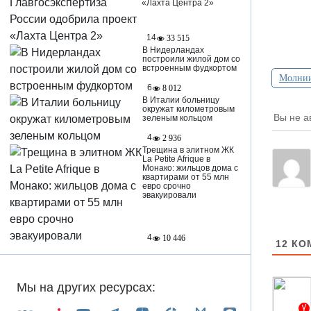
«Лахта Центра 2»
14
33 515
В Нидерландах
построили жилой дом со
встроенным фудкортом
Молни
6
8 012
В Италии больницу
окружат километровым
Вы не а
зеленым кольцом
4
2 936
Трещина в элитном ЖК
La Petite Afrique в
Монако: жильцов дома с
квартирами от 55 млн
евро срочно
эвакуировали
4
10 446
12
КО
Мы на других ресурсах: