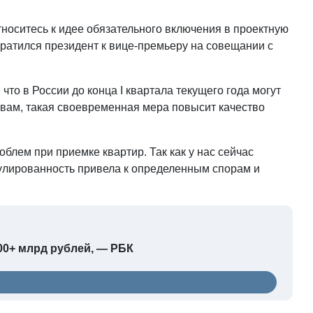
носитесь к идее обязательного включения в проектную
атился президент к вице-премьеру на совещании с
то в России до конца I квартала текущего года могут
овам, такая своевременная мера повысит качество
облем при приемке квартир. Так как у нас сейчас
гулированность привела к определенным спорам и
00+ млрд рублей, — РБК