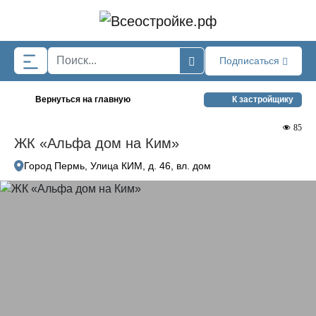
Skip to main content
Подписаться
Вернуться на главную
К застройщику
85
ЖК «Альфа дом на Ким»
Город Пермь, Улица КИМ, д. 46, вл. дом