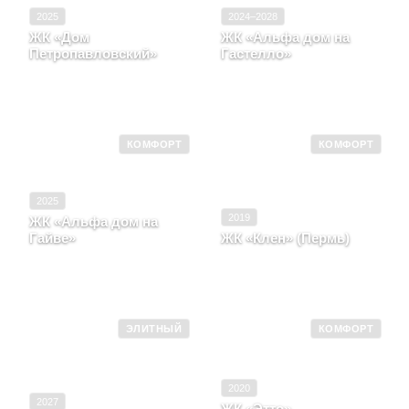
2025
2024–2028
ЖК «Дом
ЖК «Альфа дом на
Петропавловский»
Гастелло»
Пермский край, Город
Пермский край, Город
Пермь, Улица Николая
Пермь, Улица Капитана
Островского, д. 1
Гастелло, д. 21
КОМФОРТ
КОМФОРТ
2025
2019
ЖК «Альфа дом на
Гайве»
ЖК «Клен» (Пермь)
Пермский край, Город
Пермский край, г. Пермь,
Пермь, Улица Вильямса,
район Индустриальный,
д. 5А, вл. дом
улица Левченко, д. 29
ЭЛИТНЫЙ
КОМФОРТ
2020
2027
ЖК «Этто»