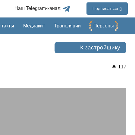
Наш Telegram-канал:
Подписаться
нтакты
Медиакит
Трансляции
Перcоны
К застройщику
117