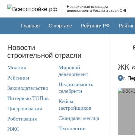
Skip to main content
Независимая площадка
девелопмента России и стран СНГ
Главная
О портале
Рейтинги РФ
Рейтин
Новости
строительной отрасли
ЖК «
Молнии
Мировой
девелопмент
Рейтинги
г. П
Недвижимость
Законодательство
селебрити
Интервью ТОПов
Кейсы
застройщиков
Цифровизация
Скандалы месяца
Роботизация
Технологии
ИЖС