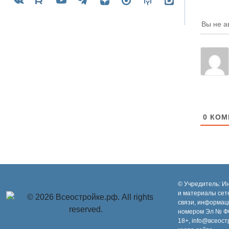
Вы не а
0
КОМ
© Учредитель: И
и материалы сет
связи, информац
номером Эл № ФС
18+, info@всеост