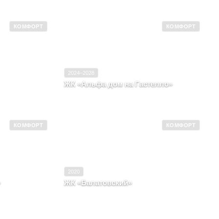
КОМФОРТ
КОМФОРТ
2027
Ввод в эксплуатацию
2024–2028
Комфорт
Класс
Комфорт
2024–2028
ЖК «Альфа дом на Гастелло»
мь, Улица Лизы
Пермский край, Город Пермь, Улица
Капитана Гастелло, д. 21
КОМФОРТ
КОМФОРТ
2025
Ввод в эксплуатацию
2020
Комфорт
Класс
Комфорт
2020
»
ЖК «Балатовский»
мь, Улица КИМ,
Пермский край, г. Пермь, район
Индустриальный, улица Мира, д. 100