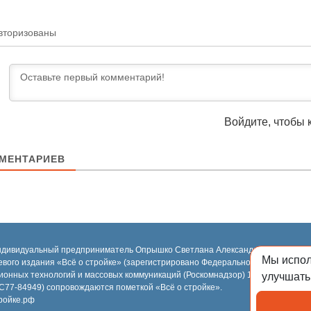
вторизованы
Войдите, чтобы 
МЕНТАРИЕВ
ндивидуальный предприниматель Опрышко Светлана Александровна, 2018-2
Мы испо
евого издания «Всё о стройке» (зарегистрировано Федеральной службой по н
ионных технологий и массовых коммуникаций (Роскомнадзор) 13.03.2023 за 
улучшать
77-84949) сопровождаются пометкой «Всё о стройке».
ройке.рф