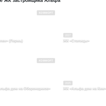
ие ЖК застройщика Альфа
КОМФОРТ
 эксплуатацию
2019
Ввод в эксплуатацию
Комфорт
Класс
2027
лен» (Пермь)
ЖК «Столицы»
ский край, г. Пермь, район
Пермский край, Город Пер
стриальный, улица Левченко, д. 29
Чайкиной, д. 30
КОМФОРТ
 эксплуатацию
2027
Ввод в эксплуатацию
Комфорт
Класс
2025
льфа дом на Оборонщиков»
ЖК «Альфа дом на Ким
ский край, Город Пермь, Улица
Пермский край, Город Пер
онщиков, д. 6
д. 46, вл. дом