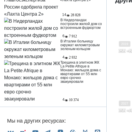
Друг
«Лахта Центра 2»
14
28 828
В Нидерландах
построили жилой дом со
Ввод в
встроенным фудкортом
Класс
6
7 912
В Италии больницу
2019
окружат километровым
зеленым кольцом
ЖК «К
Перм
4
2 932
Инду
Трещина в элитном ЖК
La Petite Afrique в
Монако: жильцов дома с
квартирами от 55 млн
евро срочно
эвакуировали
Ввод в
Класс
4
10 374
2027
ЖК «А
Перм
Обор
Мы на других ресурсах: