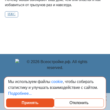
избавиться от грызунов раз и навсегда.
ИЖС
© Учредитель: Индивидуальный предприниматель
Мы используем файлы
cookie
, чтобы собирать
Опрышко Светлана Александровна, 2018-2026.
статистику и улучшать взаимодействие с сайтом.
Сообщения и материалы сетевого издания «Всё о
Подробнее...
стройке» (зарегистрировано Федеральной службой по
надзору в сфере связи, информационных технологий и
массовых коммуникаций (Роскомнадзор) 13.03.2023 за
Принять
Отклонить
Посмотреть каталог проверенных квартир
регистрационным номером Эл № ФС77-84949)