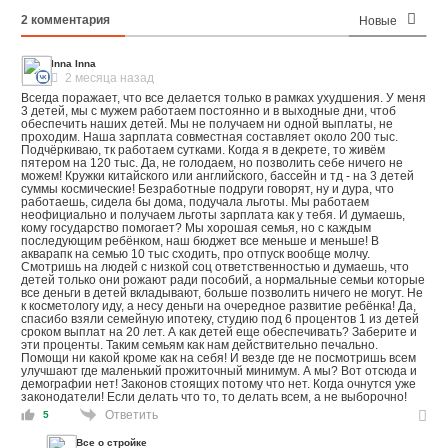
2
комментария
Новые
Inna Inna
2 месяца назад
Всегда поражает, что все делается только в рамках ухудшения. У меня
3 детей, мы с мужем работаем постоянно и в выходные дни, чтоб
обеспечить наших детей. Мы не получаем ни одной выплаты, не
проходим. Наша зарплата совместная составляет около 200 тыс.
Подчёркиваю, тк работаем сутками. Когда я в декрете, то живём
пятером на 120 тыс. Да, не голодаем, но позволить себе ничего не
можем! Кружки китайского или английского, бассейн и тд - на 3 детей
суммы космические! Безработные подруги говорят, ну и дура, что
работаешь, сидела бы дома, подучала льготы. Мы работаем
неофициально и получаем льготы зарплата как у тебя. И думаешь,
кому государство помогает? Мы хорошая семья, но с каждым
последующим ребёнком, наш бюджет все меньше и меньше! В
акварапк на семью 10 тыс сходить, про отпуск вообще молчу.
Смотришь на людей с низкой соц ответственностью и думаешь, что
детей только они рожают ради пособий, а нормальные семьи которые
все деньги в детей вкладывают, больше позволить ничего не могут. Не
к косметологу иду, а несу деньги на очередное развитие ребёнка! Да,
спасибо взяли семейную ипотеку, студию под 6 процентов 1 из детей
сроком выплат на 20 лет. А как детей еще обеспечивать? Заберите и
эти проценты. Таким семьям как нам действительно печально.
Помощи ни какой кроме как на себя! И везде где не посмотришь всем
улучшают где маленький прожиточный минимум. А мы? Вот отсюда и
демографии нет! Законов стоящих потому что нет. Когда очнутся уже
законодатели! Если делать что то, то делать всем, а не выборочно!
Ответить
5
Все о стройке