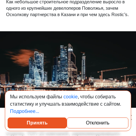
Как небольшое строительное подразделение выросло в
одного из крупнейших девелоперов Поволжья, зачем
Осколкову партнерства в Казани и при чем здесь Rostic’s.
Мы используем файлы
cookie
, чтобы собирать
статистику и улучшать взаимодействие с сайтом.
Подробнее...
09-08-2026 8:00
1 346
Принять
Отклонить
Посмотреть каталог проверенных квартир
Новая квартира в Москве: кого пригласить делать
отделку. ТОП-10 компаний, зарекомендовавших