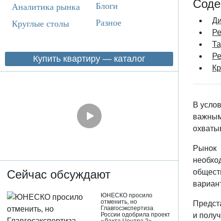
Соде
Блоги
Аналитика рынка
Ди
Разное
Круглые столы
Ре
Та
Ре
Купить квартиру — каталог
Кр
В усло
важным
охваты
Рынок 
необхо
общест
Сейчас обсуждают
вариан
ЮНЕСКО просило
отменить, но
Предст
Главгосэкспертиза
и получ
России одобрила проект