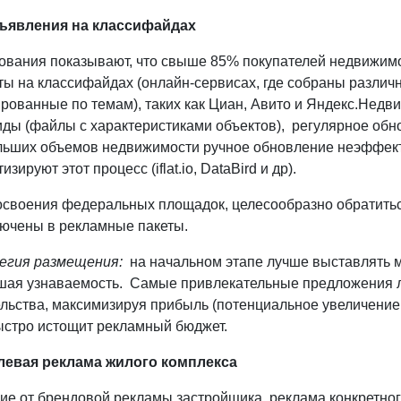
ъявления на классифайдах
ования показывают, что свыше 85% покупателей недвижимо
ты на классифайдах (онлайн-сервисах, где собраны различ
рованные по темам), таких как Циан, Авито и Яндекс.Недв
ы (файлы с характеристиками объектов), регулярное обнов
льших объемов недвижимости ручное обновление неэффек
изируют этот процесс (iflat.io, DataBird и др).
освоения федеральных площадок, целесообразно обратить
лючены в рекламные пакеты.
гия размещения:
на начальном этапе лучше выставлять м
шая узнаваемость. Самые привлекательные предложения 
льства, максимизируя прибыль (потенциальное увеличение 
быстро истощит рекламный бюджет.
левая реклама жилого комплекса
чие от брендовой рекламы застройщика, реклама конкретно