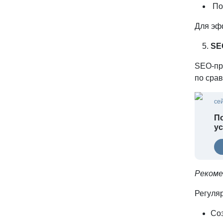
По
Для эф
SE
SEO-пр
по сра
се
По
у
Рекоме
Регуляр
Соз