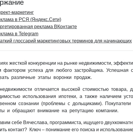
ржание
рект-маркетинг
клама в РСЯ (Яндекс.Сети)
ргетированная реклама ВКонтакте
клама в Telegram
аткий глоссарий маркетинговых терминов для начинающих
виях жесткой конкуренции на рынке недвижимости, эффект
 фактором успеха для любого застройщика. Успешная с
вать различные этапы воронки продаж.
недвижимости отличается высокой стоимостью товара, дл
димостью использования ипотеки, а также наличием уст
венном сознании (проблемы с дольщиками). Покупатели
ты и обращают внимание на репутацию компании.
авим себе Вячеслава, программиста, ищущего двухкомнатну
ить контакт? Ключ – понимание его поиска и использовани