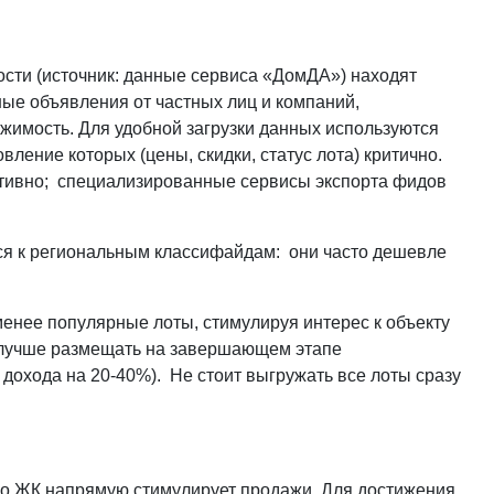
сти (источник: данные сервиса «ДомДА») находят
ные объявления от частных лиц и компаний,
ижимость. Для удобной загрузки данных используются
ление которых (цены, скидки, статус лота) критично.
тивно; специализированные сервисы экспорта фидов
ся к региональным классифайдам: они часто дешевле
енее популярные лоты, стимулируя интерес к объекту
лучше размещать на завершающем этапе
дохода на 20-40%). Не стоит выгружать все лоты сразу
го ЖК напрямую стимулирует продажи. Для достижения