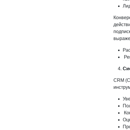
Лид
Конверс
действи
подписк
выраже
Рас
Ре
Си
CRM (C
инстру
Уве
Пол
Ко
Оц
Пр