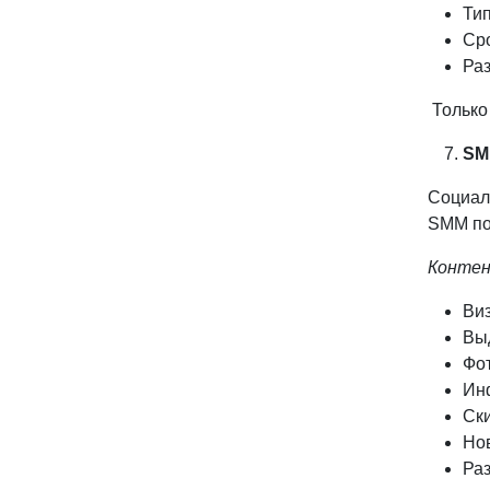
Тип
Сро
Раз
Только
SM
Социаль
SMM по
Контен
Виз
Вы
Фот
Инф
Ск
Но
Раз