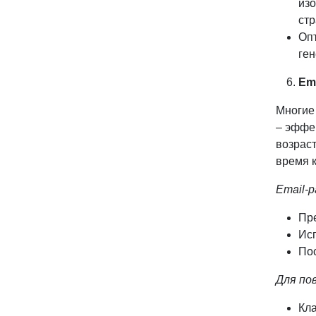
изо
стр
Опт
ген
Em
Многие
– эффе
возраст
время к
Email-
Пре
Исп
Пос
Для по
Кла