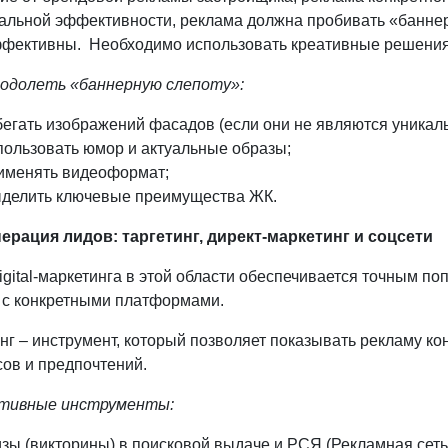
альной эффективности, реклама должна пробивать «банне
фективны. Необходимо использовать креативные решения
еодолеть «баннерную слепоту»:
бегать изображений фасадов (если они не являются уника
ользовать юмор и актуальные образы;
именять видеоформат;
делить ключевые преимущества ЖК.
нерация лидов: таргетинг, директ-маркетинг и соцсети
igital-маркетинга в этой области обеспечивается точным п
 с конкретными платформами.
нг –
инструмент, который позволяет показывать рекламу ко
сов и предпочтений.
тивные инструменты:
зы (викторины) в поисковой выдаче и РСЯ (Рекламная сеть