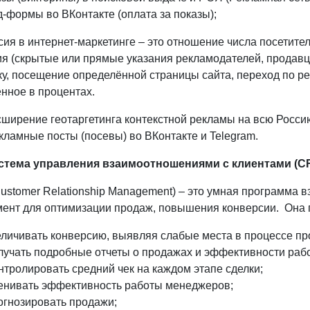
-формы во ВКонтакте (оплата за показы);
ия в интернет-маркетинге – это отношение числа посетите
я (скрытые или прямые указания рекламодателей, продавцов
у, посещение определённой страницы сайта, переход по ре
нное в процентах.
ширение геотаргетинга контекстной рекламы на всю Росси
кламные посты (посевы) во ВКонтакте и Telegram.
стема управления взаимоотношениями с клиентами (C
ustomer Relationship Management) – это умная программа 
мент для оптимизации продаж, повышения конверсии. Она 
личивать конверсию, выявляя слабые места в процессе пр
учать подробные отчеты о продажах и эффективности рабо
нтролировать средний чек на каждом этапе сделки;
енивать эффективность работы менеджеров;
огнозировать продажи;