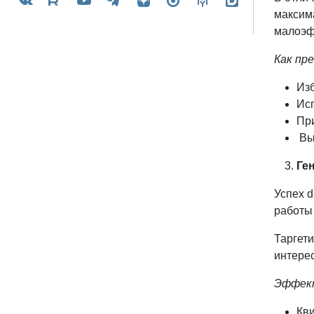
максим
малоэф
Как пр
Из
Исп
Пр
Вы
Ге
Успех d
работы
Таргети
интере
Эффек
Кви