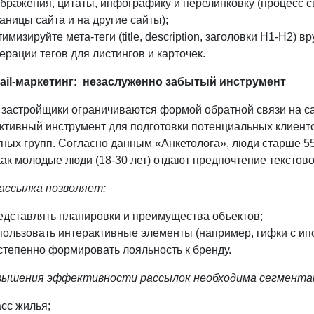
бражения, цитаты, инфографику и перелинковку (процесс с
аницы сайта и на другие сайты);
имизируйте мета-теги (title, description, заголовки H1-H2)
ерации тегов для листингов и карточек.
ail-маркетинг: незаслуженно забытый инструмент
 застройщики ограничиваются формой обратной связи на са
ктивный инструмент для подготовки потенциальных клиенто
ных групп. Согласно данным «Анкетолога», люди старше 55
ак молодые люди (18-30 лет) отдают предпочтение текстов
рассылка позволяет:
дставлять планировки и преимущества объектов;
ользовать интерактивные элементы (например, гифки с ип
тепенно формировать лояльность к бренду.
вышения эффективности рассылок необходима сегмента
сс жилья;