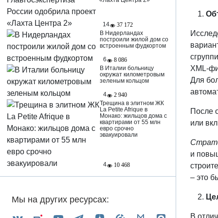
«Лахта Центра 2»
Об
14
37 172
Исслед
В Нидерландах
построили жилой дом со
вариан
встроенным фудкортом
сгруппи
6
8 086
XML-фид
В Италии больницу
окружат километровым
Для бо
зеленым кольцом
автомат
4
2 940
Трещина в элитном ЖК
La Petite Afrique в
После 
Монако: жильцов дома с
или вк
квартирами от 55 млн
евро срочно
эвакуировали
Страте
и повы
4
строите
10 468
– это 
Це
Мы на других ресурсах:
В отли