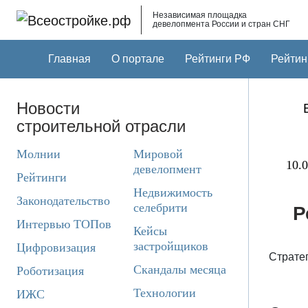
Skip to main content
Независимая площадка
девелопмента России и стран СНГ
Главная
О портале
Рейтинги РФ
Рейтин
Новости
строительной отрасли
Молнии
Мировой
10.0
девелопмент
Рейтинги
Недвижимость
Законодательство
селебрити
Р
Интервью ТОПов
Кейсы
застройщиков
Цифровизация
Стратег
Скандалы месяца
Роботизация
Технологии
ИЖС