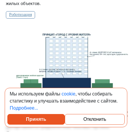
жилых объектов.
Роботизация
Мы используем файлы
cookie
, чтобы собирать
статистику и улучшать взаимодействие с сайтом.
Подробнее...
08-08-2026 18:30
1 784
Принять
Отклонить
В продолжение публикации в блоге замглавы
Посмотреть каталог проверенных квартир
департамента градполитики Москвы Артёма