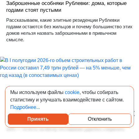
Заброшенные особняки Рублевки: дома, которые
годами стоят пустыми
Рассказываем, какие элитные резиденции Рублевки
годами остаются без жильцов и почему большинство этих
домов нельзя назвать заброшенными в привычном
смысле.
07-08-2026 13:00
1 537
Мы используем файлы
cookie
, чтобы собирать
В I полугодии 2026-го объем строительных работ в
статистику и улучшать взаимодействие с сайтом.
России составил 7,49 трлн рублей — на 5%
Подробнее...
меньше, чем год назад (в сопоставимых ценах)
Принять
Отклонить
Посмотреть каталог проверенных квартир
При этом по итогам первого квартала падение достигало
10% — то есть за весну отставание удалось сократить
вдвое. О чём мы писали тут.