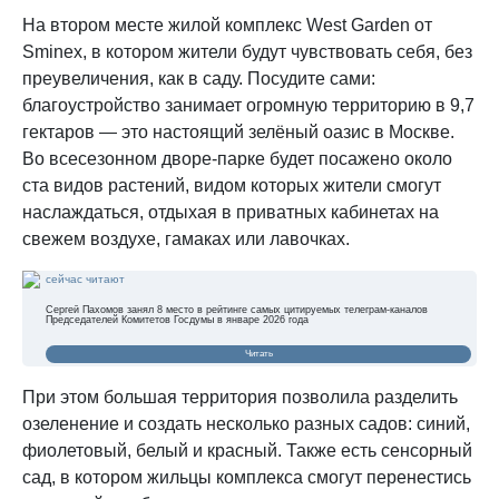
На втором месте жилой комплекс West Garden от
Sminex, в котором жители будут чувствовать себя, без
преувеличения, как в саду. Посудите сами:
благоустройство занимает огромную территорию в 9,7
гектаров — это настоящий зелёный оазис в Москве.
Во всесезонном дворе-парке будет посажено около
ста видов растений, видом которых жители смогут
наслаждаться, отдыхая в приватных кабинетах на
свежем воздухе, гамаках или лавочках.
сейчас читают
Сергей Пахомов занял 8 место в рейтинге самых цитируемых телеграм-каналов
Председателей Комитетов Госдумы в январе 2026 года
Читать
При этом большая территория позволила разделить
озеленение и создать несколько разных садов: синий,
фиолетовый, белый и красный. Также есть сенсорный
сад, в котором жильцы комплекса смогут перенестись