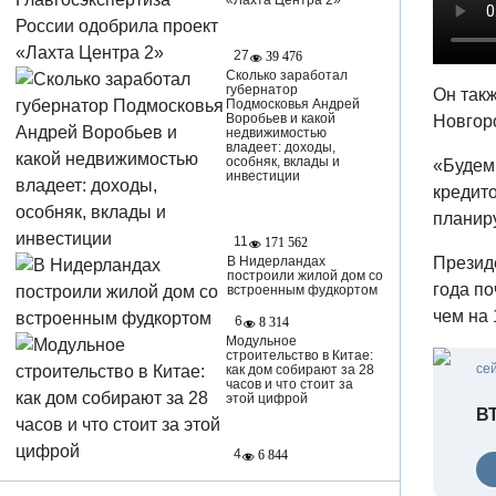
«Лахта Центра 2»
27
39 476
Сколько заработал
губернатор
Он так
Подмосковья Андрей
Воробьев и какой
Новгоро
недвижимостью
владеет: доходы,
особняк, вклады и
«Будем
инвестиции
кредито
планир
11
171 562
Презид
В Нидерландах
построили жилой дом со
года по
встроенным фудкортом
чем на 
6
8 314
Модульное
строительство в Китае:
се
как дом собирают за 28
часов и что стоит за
этой цифрой
В
4
6 844