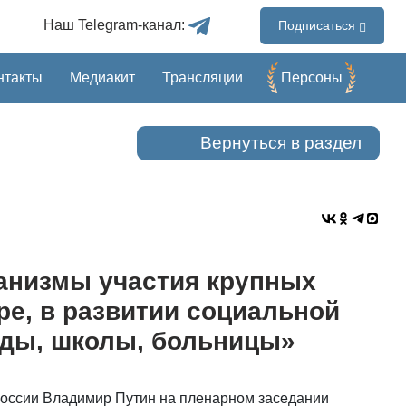
Наш Telegram-канал:
Подписаться
нтакты
Медиакит
Трансляции
Перcоны
Вернуться в раздел
анизмы участия крупных
ре, в развитии социальной
ады, школы, больницы»
России Владимир Путин на пленарном заседании