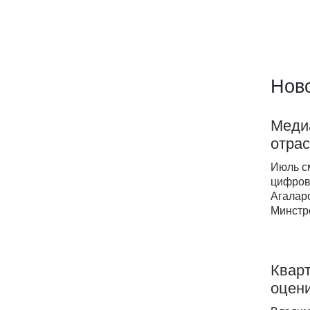
Ново
Меди
отрас
Июль с
цифров
Агаларо
Минстр
Квар
оцени