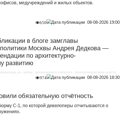
, офисов, медучреждений и жилых объектов.
08-08-2026 19:00
650
ликации в блоге замглавы
дполитики Москвы Андрея Дедкова —
ендации по архитектурно-
му развитию
измеримые цели: экономика города, продолжительность
08-08-2026 18:30
974
 и вовлечённости жителей.
овили обязательную отчётность
форму С-1, по которой девелоперы отчитываются о
ружениях.