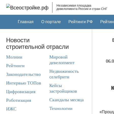
Skip to main content
Независимая площадка
девелопмента России и стран СНГ
Главная
О портале
Рейтинги РФ
Рейтин
Новости
строительной отрасли
Молнии
Мировой
06.0
девелопмент
Рейтинги
Недвижимость
Законодательство
селебрити
Интервью ТОПов
Кейсы
застройщиков
Цифровизация
Скандалы месяца
Роботизация
Технологии
ИЖС
«Прошу