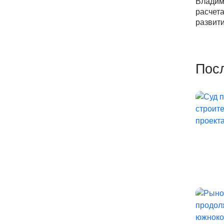
Владим
расчет
развити
Пос