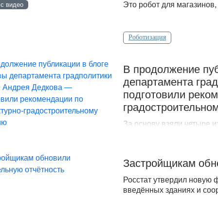
Это робот для магазинов
 с видео
Роботизация
В продолжение пуб
департамента гра
подготовили реком
градостроительно
За основу взяли четыре 
жизни, уровень комфорта
Застройщикам обн
Росстат утвердил новую 
введённых зданиях и соо