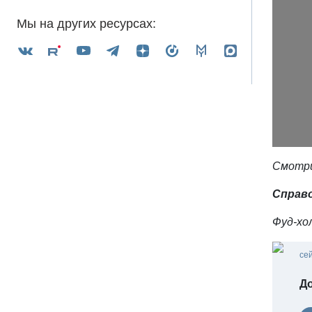
Мы на других ресурсах:
Смотри
Справо
Фуд-хо
се
Д