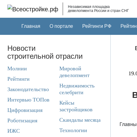
Skip to main content
Независимая площадка
девелопмента России и стран СНГ
Главная
О портале
Рейтинги РФ
Рейтин
Новости
строительной отрасли
Молнии
Мировой
19.
девелопмент
Рейтинги
Недвижимость
Законодательство
селебрити
В
Интервью ТОПов
Кейсы
застройщиков
Цифровизация
Скандалы месяца
Роботизация
Главны
Технологии
ИЖС