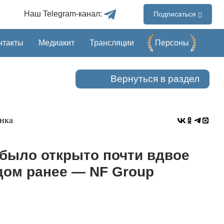
Наш Telegram-канал:
Подписаться
нтакты
Медиакит
Трансляции
Перcоны
Вернуться в раздел
нка
 было открыто почти вдвое
дом ранее — NF Group