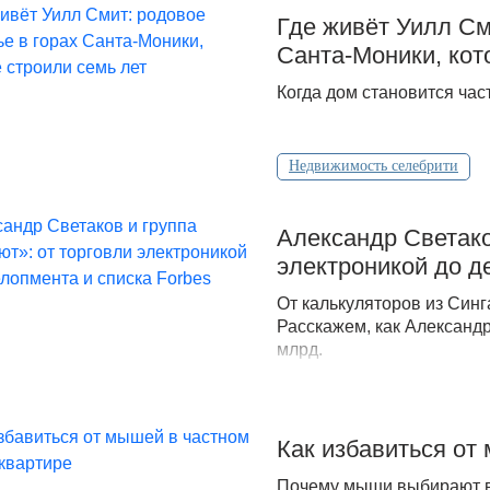
Где живёт Уилл См
Санта‑Моники, кот
Когда дом становится час
Недвижимость селебрити
Александр Светако
электроникой до д
От калькуляторов из Синг
Расскажем, как Александр
млрд.
Как избавиться от
Почему мыши выбирают ва