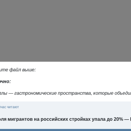
те файл выше:
чно:
ллы — гастрономические пространства, которые объед
йчас читают
оля мигрантов на российских стройках упала до 20% 