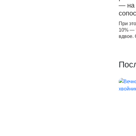
— на 
сопо
При это
10% — т
вдвое. 
Пос