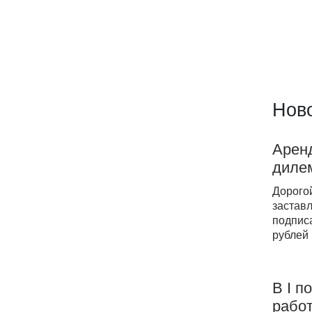
Ново
Аренд
дилем
Дорогой
заставл
подпис
рублей
В I п
работ