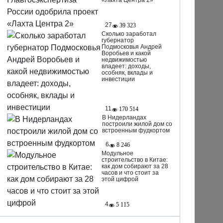
«Лахта Центра 2»
27
39 323
Сколько заработал
губернатор
Подмосковья Андрей
Воробьев и какой
недвижимостью
владеет: доходы,
особняк, вклады и
инвестиции
11
170 514
В Нидерландах
построили жилой дом со
встроенным фудкортом
6
8 246
Модульное
строительство в Китае:
как дом собирают за 28
часов и что стоит за
этой цифрой
4
5 115