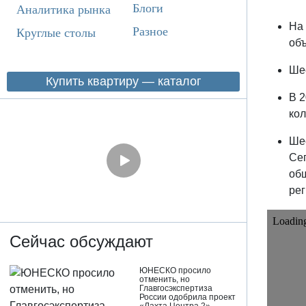
Блоги
Аналитика рынка
На 
Разное
Круглые столы
объ
Шес
Купить квартиру — каталог
В 2
кол
Шес
Сег
общ
рег
Сейчас обсуждают
ЮНЕСКО просило
отменить, но
Главгосэкспертиза
России одобрила проект