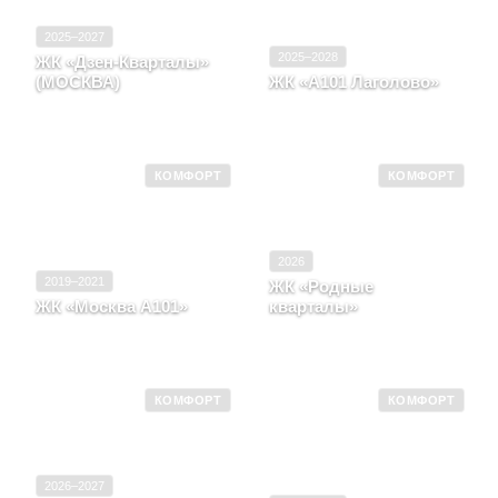
2025–2027
2025–2028
ЖК «Дзен-Кварталы»
(МОСКВА)
ЖК «А101 Лаголово»
ГОРОД МОСКВА, район
Ленинградская область,
Поселение Сосенское
Деревня Лаголово
КОМФОРТ
КОМФОРТ
2026
2019–2021
ЖК «Родные
ЖК «Москва А101»
кварталы»
Москва, п. Коммунарка,
Москва, район Поселение
корпус 18
Марушкинское
КОМФОРТ
КОМФОРТ
2026–2027