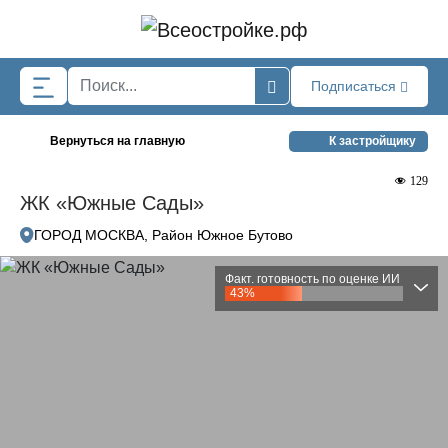
Skip to main content
Подписаться
Вернуться на главную
К застройщику
129
ЖК «Южные Сады»
ГОРОД МОСКВА, Район Южное Бутово
Факт. готовность по оценке ИИ
43%