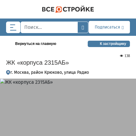
Skip to main content
Подписаться
Вернуться на главную
К застройщику
138
ЖК «корпуса 2315АБ»
г. Москва, район Крюково, улица Радио