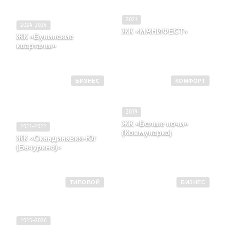
2021
2024–2026
ЖК «МАНИФЕСТ»
ЖК «Бунинские
Москва, район
кварталы»
Можайский, улица
г. Москва, д. 2
Красных зорь, вл. 33А
БИЗНЕС
КОМФОРТ
2019
ЖК «Белые ночи»
2021–2022
(Коммунарка)
ЖК «Скандинавия-Юг
Москва, п. Коммунарка,
(Бачурино)»
ул Потаповская Роща, д.
Москва, д. Бачурино, д. 6
20, корпус 2
ТИПОВОЙ
БИЗНЕС
2025–2026