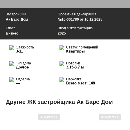
Застройщик
Проектная декларация
Ак Барс Дом
№16-001786 от 10.12.2025
Класс
Ввод в эксплуатацию
Бизнес
2025
Этажность
Статус помещений
3-11
Квартиры
Тип дома
Потолки
Другое
3.15-3.7 м
Отделка
Парковка
—
Всего мест: 148
Другие ЖК застройщика Ак Барс Дом
КОМФОРТ
КОМФОРТ