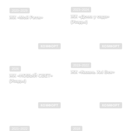
2023–2024
2020–2029
ЖК «Дома у сада»
ЖК «Мой Ритм»
(Усады)
Республика Татарстан,
Город Казань, ул Патриса
Республика Татарстан, с.
Лумумбы
Усады, д. 4, корпус 2
КОМФОРТ
КОМФОРТ
2019–2022
2026
ЖК «Казань Xxi Век»
ЖК «НОВЫЙ СВЕТ»
Республика Татарстан, г.
(Усады)
казань, район советский,
Республика Татарстан,
улица Патриса Лумумбы,
Село Усады
д. 6.19
КОМФОРТ
КОМФОРТ
2021–2022
2018