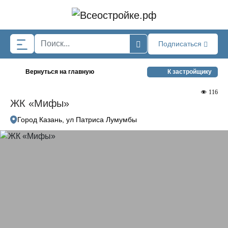
Skip to main content
Подписаться
Вернуться на главную
К застройщику
116
ЖК «Мифы»
Город Казань, ул Патриса Лумумбы