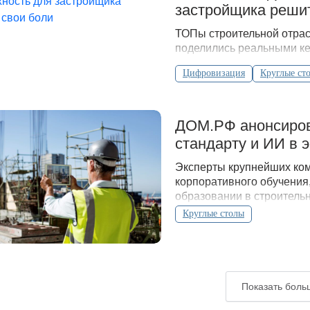
застройщика решит
ТОПы строительной отрас
поделились реальными к
Цифровизация
Круглые ст
ДОМ.РФ анонсирова
стандарту и ИИ в
Эксперты крупнейших ко
корпоративного обучения
образовании в строитель
Круглые столы
Показать боль