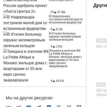
«Лахта Центра 2»
Други
14
37 584
В Нидерландах
построили жилой дом со
встроенным фудкортом
Ввод в
6
8 120
Класс
В Италии больницу
окружат километровым
зеленым кольцом
2018–2
ЖК «С
4
2 952
Респ
Трещина в элитном ЖК
Сове
La Petite Afrique в
Монако: жильцов дома с
квартирами от 55 млн
евро срочно
эвакуировали
Ввод в
4
10 470
2025
Класс
ЖК по
Айвазо
Мы на других ресурсах:
Респ
Айва