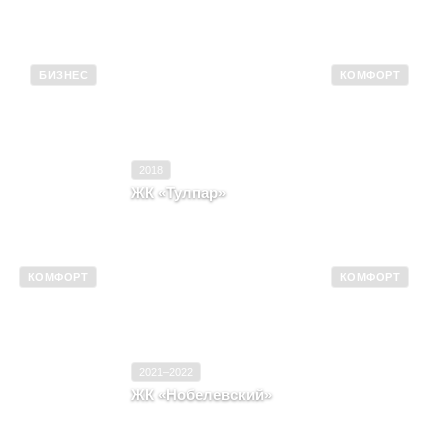
БИЗНЕС
КОМФОРТ
2026
Ввод в эксплуатацию
2018
Бизнес
Класс
Комфорт
2018
ЖК «Тулпар»
од Казань, ул
Республика Татарстан, г. Казань, ул
Оренбургский Тракт, д. 1, корпус 2
КОМФОРТ
КОМФОРТ
2019–2022
Ввод в эксплуатацию
2021–2022
Комфорт
Класс
Комфорт
2021–2022
ЖК «Нобелевский»
азань, район
 Лумумбы, д.
Республика Татарстан, г. Казань, улица
Николая Ершова, корпус 3