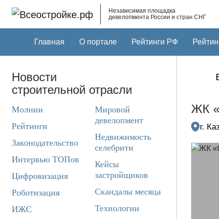
Skip to main content
Независимая площадка
девелопмента России и стран СНГ
Главная
О портале
Рейтинги РФ
Рейтин
Новости
строительной отрасли
ЖК «
Молнии
Мировой
девелопмент
Рейтинги
г. К
Недвижимость
Законодательство
селебрити
Интервью ТОПов
Кейсы
застройщиков
Цифровизация
Скандалы месяца
Роботизация
Технологии
ИЖС