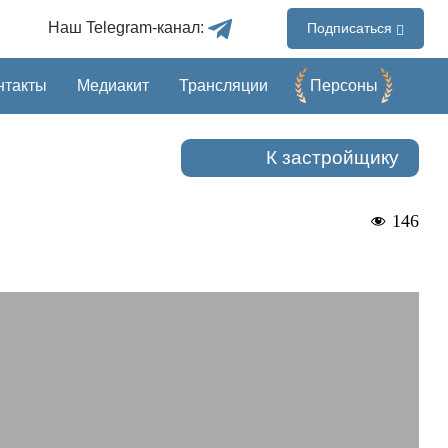
Наш Telegram-канал:
Подписаться
нтакты
Медиакит
Трансляции
Перcоны
К застройщику
146