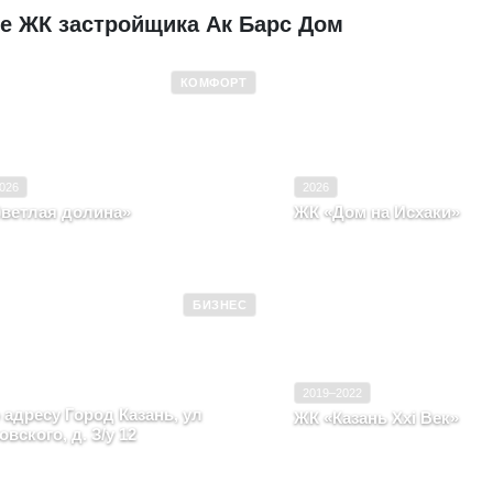
е ЖК застройщика Ак Барс Дом
КОМФОРТ
 эксплуатацию
2018–2026
Ввод в эксплуатацию
Комфорт
Класс
026
2026
ветлая долина»
ЖК «Дом на Исхаки»
ублика Татарстан, г. Казань, район
Республика Татарстан, Гор
тский, д. 1-14, корпус 3
Гаяза Исхаки
БИЗНЕС
Ввод в эксплуатацию
 эксплуатацию
2025
Класс
Бизнес
2019–2022
 адресу Город Казань, ул
ЖК «Казань Xxi Век»
вского, д. З/у 12
Республика Татарстан, г. к
ублика Татарстан, Город Казань, ул
советский, улица Патриса
зовского, д. З/у 12
6.19