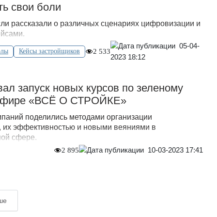
ь свои боли
ли рассказали о различных сценариях цифровизации и
ейсами.
05-04-
олы
Кейсы застройщиков
2 533
2023 18:12
л запуск новых курсов по зеленому
 эфире «ВСЁ О СТРОЙКЕ»
мпаний поделились методами организации
, их эффективностью и новыми веяниями в
ной сфере.
10-03-2023 17:41
2 895
ше