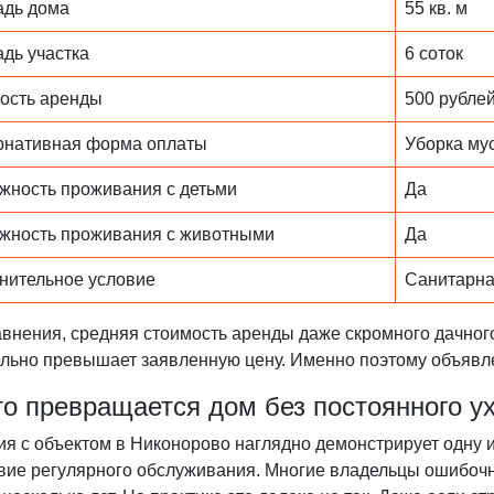
дь дома
55 кв. м
дь участка
6 соток
ость аренды
500 рублей
рнативная форма оплаты
Уборка му
жность проживания с детьми
Да
жность проживания с животными
Да
нительное условие
Санитарна
авнения, средняя стоимость аренды даже скромного дачно
ельно превышает заявленную цену. Именно поэтому объяв
то превращается дом без постоянного у
ия с объектом в Никонорово наглядно демонстрирует одну
вие регулярного обслуживания. Многие владельцы ошибочно