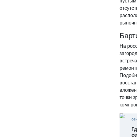
пустым 
отсутс
располо
рыночн
Барт
На рос
загород
встреча
ремонт
Подобн
восста
вложени
точки 
компро
се
Гд
се