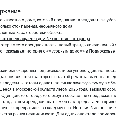
ржание
о известно о доме, который предлагают арендовать за убор
олько стоит аренда необычного дома
новные характеристики объекта
 что превращается дом без постоянного ухода
ртер вместо арендной платы: новый тренд или единичный 
о показывает история с «мусорным домом» в Подмосковье
ский рынок аренды недвижимости регулярно удивляет нес
ках появляются квартиры с оплатой ремонта вместо арендн
 владельцы готовы сдавать за символическую сумму в обме
шееся в Московской области летом 2026 года, вызвало осо
в Одинцовского городского округа собственник предложил 
 стандартной арендной платы жильцам предлагается привес
ктически превратился в склад мусора. История быстро при
листов рынка недвижимости. Для одних она стала примеро