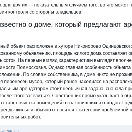
, для других — показательным случаем того, во что может
вии контроля со стороны владельцев.
известно о доме, который предлагают ар
ный объект расположен в хуторе Никонорово Одинцовского 
кованному объявлению, площадь жилого дома составляет ок
 соток. На первый взгляд характеристики выглядят вполне
имости Подмосковья. Однако главная особенность объекта 
ложении. По словам собственника, в доме никто не прожив
я перенесен мусор, который ранее находился на расположе
иальным арендатором стоит необычная задача: сначала при
после этого заселиться. Собственник прямо указывает в о
в станет очистка помещений от накопившихся отходов. По
аренды жилья и обычно относятся к категории проблемной
новительных работ.
йчас читают