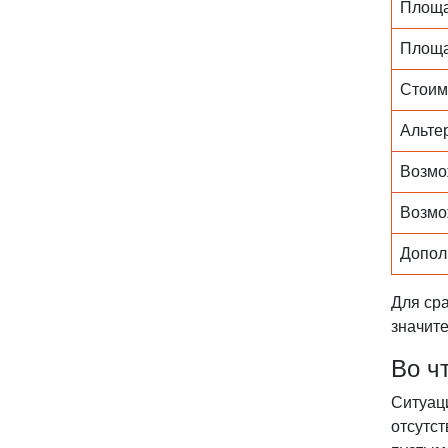
Площа
Площа
Стоим
Альте
Возмо
Возмо
Допол
Для ср
значит
Во ч
Ситуац
отсутст