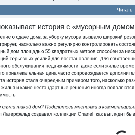
Читать
показывает история с «мусорным домом
ние о сдаче дома за уборку мусора вызвало широкий резон
трирует, насколько важно регулярно контролировать состо
дный дом площадью 55 квадратных метров способен за неск
щий серьезных усилий для восстановления. Для собственни
рного обслуживания недвижимости, даже если жилье време
 что привлекательная цена часто сопровождается дополнит
эта история стала очередным примером того, насколько р
 жилья и какие нестандартные решения иногда появляются
имость.
ы сняли такой дом? Поделитесь мнениями в комментария
л Лагерфельд создавал коллекции Chanel: как выглядит бы