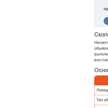
Чт
Скол
Несмот
объявл
выполн
восстан
Осно
Локац
Тип о