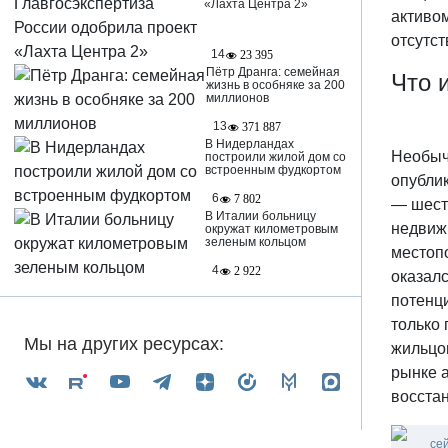
«Лахта Центра 2»
активом
отсутст
14
23 395
Пётр Дранга: семейная
Что 
жизнь в особняке за 200
миллионов
13
371 887
В Нидерландах
Необыч
построили жилой дом со
встроенным фудкортом
опубли
6
7 802
— шесть
В Италии больницу
недвиж
окружат километровым
зеленым кольцом
местопо
4
2 922
оказалс
потенц
только 
Мы на других ресурсах:
жильцо
рынке 
восста
се