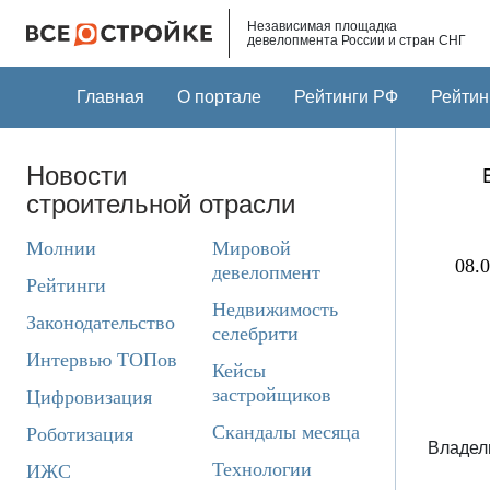
Skip to main content
Независимая площадка
девелопмента России и стран СНГ
Главная
О портале
Рейтинги РФ
Рейтин
Новости
строительной отрасли
Молнии
Мировой
08.0
девелопмент
Рейтинги
Недвижимость
Законодательство
селебрити
Интервью ТОПов
Кейсы
застройщиков
Цифровизация
Скандалы месяца
Роботизация
Владел
Технологии
ИЖС