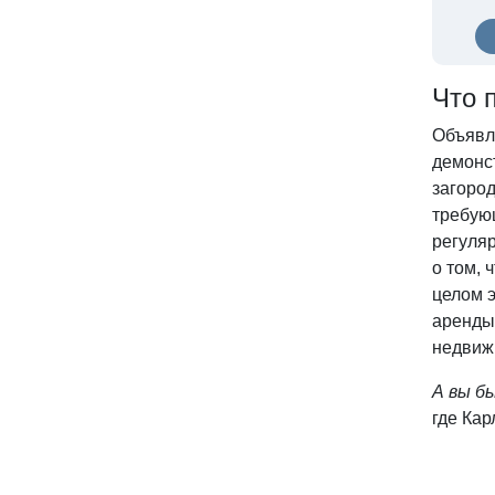
Что 
Объявле
демонс
загоро
требую
регуля
о том,
целом 
аренды
недвиж
А вы б
где Кар