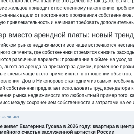
несколько лет. На практике это далеко не так. Даже если 
твие жильцов приводит к постепенному накоплению проблем
женных вдали от постоянного проживания собственников. Е
ую привлекательность и начинает требовать дополнительн
ер вместо арендной платы: новый трен
сийском рынке недвижимости все чаще встречаются нестан
ного сегмента, где собственники стремятся снизить расхо
ются различные варианты: проживание в обмен на уход за 
а, льготная аренда за присмотр за домом, временное прож
ые схемы чаще всего применяются в отношении объектов, 
новления. Дом в Никонорово стал одним из самых необычн
й собственник предлагает использовать труд арендатора к
зрения рынка недвижимости это любопытный пример того, к
мисс между сохранением собственности и затратами на ее 
йчас читают
е живет Екатерина Гусева в 2026 году: квартира в цен
мейного счастья заслуженной артистки России