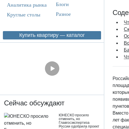
Блоги
Аналитика рынка
Соде
Разное
Круглые столы
Чт
Ск
Купить квартиру — каталог
Ос
Во
Ба
Чт
Россий
площад
которые
появив
Сейчас обсуждают
пункто
Вместо
ЮНЕСКО просило
отменить, но
лет фа
Главгосэкспертиза
России одобрила проект
специа