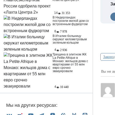
«Лахта Центра 2»
За
14
31 353
В Нидерландах
построили жилой дом со
встроенным фудкортом
6
7 978
В Италии больницу
окружат километровым
зеленым кольцом
4
2 936
Трещина в элитном ЖК
Законод
La Petite Afrique в
Монако: жильцов дома с
квартирами от 55 млн
евро срочно
Вы не а
эвакуировали
4
10 440
Мы на других ресурсах: