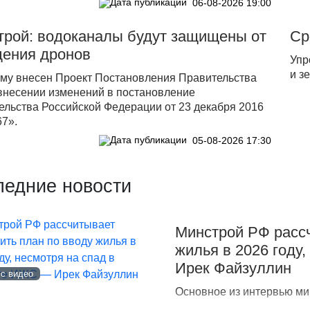
06-08-2026 19:00
трой: водоканалы будут защищены от
Ср
дения дронов
Упр
и з
уму внесен Проект Постановления Правительства
внесении изменений в постановление
ельства Российской Федерации от 23 декабря 2016
67».
05-08-2026 17:30
ледние новости
Минстрой РФ рассч
жилья в 2026 году
Ирек Файзуллин
 с видео
Основное из интервью ми