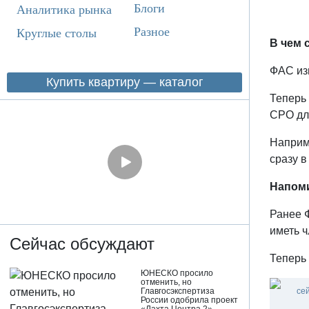
Блоги
Аналитика рынка
Разное
Круглые столы
В чем 
ФАС изм
Купить квартиру — каталог
Теперь 
СРО для
Наприме
сразу в
Напом
Ранее 
иметь ч
Сейчас обсуждают
Теперь
ЮНЕСКО просило
отменить, но
се
Главгосэкспертиза
России одобрила проект