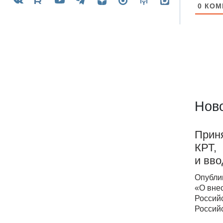
0
КОМ
Ново
Приня
КРТ,
и вво
Опубли
«О вне
Россий
Россий