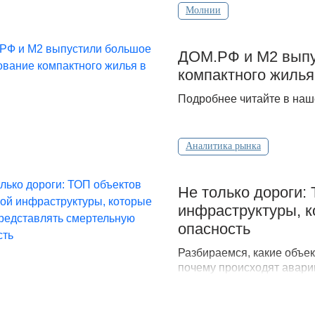
Молнии
ДOМ.PФ и М2 выпу
компактного жилья
Подробнее читайте в наш
Аналитика рынка
Не только дороги:
инфраструктуры, к
опасность
Разбираемся, какие объек
почему происходят аварии