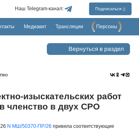
Наш Telegram-канал:
Подписаться
нтакты
Медиакит
Трансляции
Перcоны
Вернуться в раздел
тво
ектно-изыскательских работ
ов членство в двух СРО
026
N МШ/50370-ПР/26
привела соответствующие