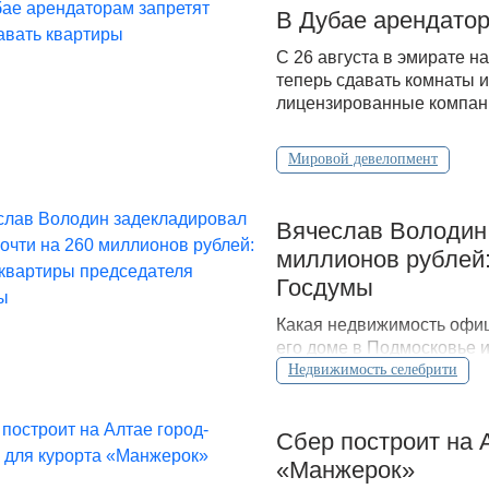
В Дубае арендатор
С 26 августа в эмирате н
теперь сдавать комнаты и
лицензированные компани
Мировой девелопмент
Вячеслав Володин 
миллионов рублей:
Госдумы
Какая недвижимость офиц
его доме в Подмосковье 
открытых данных.
Недвижимость селебрити
Сбер построит на 
«Манжерок»