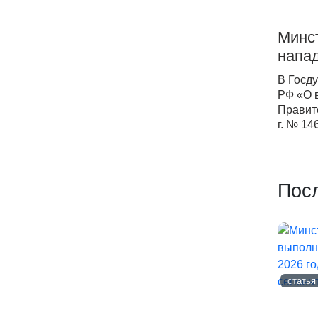
Минс
напа
В Госд
РФ «О 
Правит
г. № 14
Пос
статья