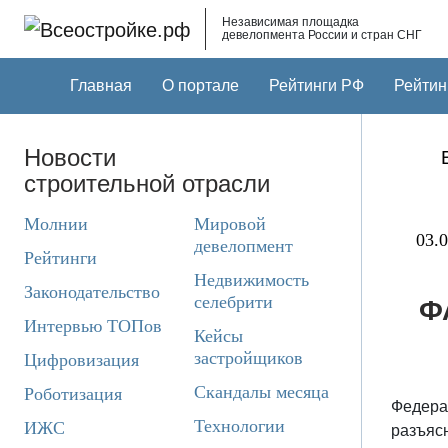
Skip to main content
Независимая площадка
девелопмента России и стран СНГ
Главная
О портале
Рейтинги РФ
Рейтин
Новости
строительной отрасли
Молнии
Мировой
03.0
девелопмент
Рейтинги
Недвижимость
Законодательство
селебрити
Ф
Интервью ТОПов
Кейсы
застройщиков
Цифровизация
Скандалы месяца
Роботизация
Федера
Технологии
ИЖС
разъяс