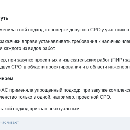
суть
енила свой подход к проверке допусков СРО у участников 
заказчики вправе устанавливать требования к наличию чле
 каждого из видов работ.
р, при закупке проектных и изыскательских работ (ПИР) за
 двух СРО: в области проектирования и в области инженер
инаем
ФАС применяла упрощенный подход: при закупке комплексн
ленство только в одной, например, проектной СРО.
 такой подход признан неактуальным.
йчас читают