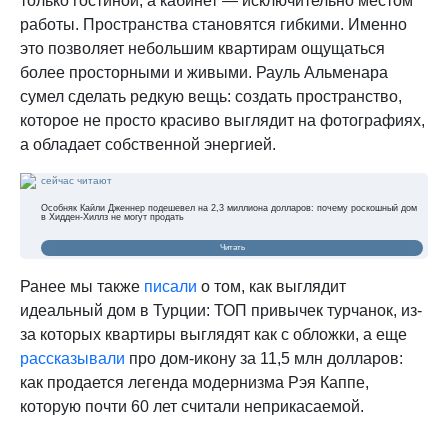
только гостиной, а кабинет — исключительно местом
работы. Пространства становятся гибкими. Именно
это позволяет небольшим квартирам ощущаться
более просторными и живыми. Рауль Альменара
сумел сделать редкую вещь: создать пространство,
которое не просто красиво выглядит на фотографиях,
а обладает собственной энергией.
сейчас читают
Особняк Кайли Дженнер подешевел на 2,3 миллиона долларов: почему роскошный дом
в Хидден-Хиллз не могут продать
Читать
Ранее мы также
писали
о том, как выглядит
идеальный дом в Турции: ТОП привычек турчанок, из-
за которых квартиры выглядят как с обложки, а еще
рассказывали
про дом-икону за 11,5 млн долларов:
как продается легенда модернизма Рэя Каппе,
которую почти 60 лет считали неприкасаемой.