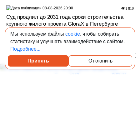
08-08-2026 20:00
1 810
Суд продлил до 2031 года сроки строительства
крупного жилого проекта GloraX в Петербурге
Мы используем файлы
cookie
, чтобы собирать
СЗ «Комета», связанный с GloraX, добился через
арбитраж продления сроков реализации крупного жилого
статистику и улучшать взаимодействие с сайтом.
проекта на улице Шахматова.
Подробнее...
Принять
Отклонить
Посмотреть каталог проверенных квартир
статья с видео
08-08-2026 19:00
2 022
Рынок сервисных роботов для дома продолжает
развиваться: южнокорейская XYZ представила
DEUX
Это робот для магазинов, офисов, медучреждений и
жилых объектов.