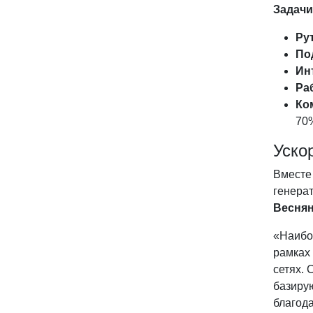
Задачи
Ру
По
Ин
Ра
Ко
70%
Уско
Вместе 
генерат
Веснян
«Наибол
рамках
сетях. 
базиру
благод