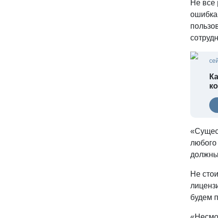
Не все 
ошибка
пользо
сотрудн
се
Ка
ко
«Сущест
любого 
должны 
Не стои
лицензи
будем 
«Несмо