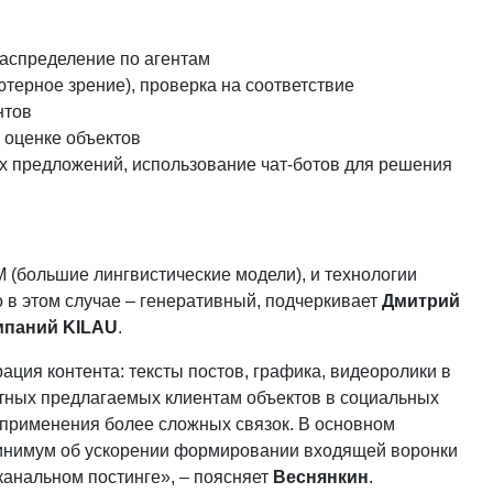
 распределение по агентам
ютерное зрение), проверка на соответствие
нтов
и оценке объектов
 предложений, использование чат-ботов для решения
 (большие лингвистические модели), и технологии
о в этом случае – генеративный, подчеркивает
Дмитрий
мпаний KILAU
.
ция контента: тексты постов, графика, видеоролики в
етных предлагаемых клиентам объектов в социальных
я применения более сложных связок. В основном
минимум об ускорении формировании входящей воронки
анальном постинге», – поясняет
Веснянкин
.