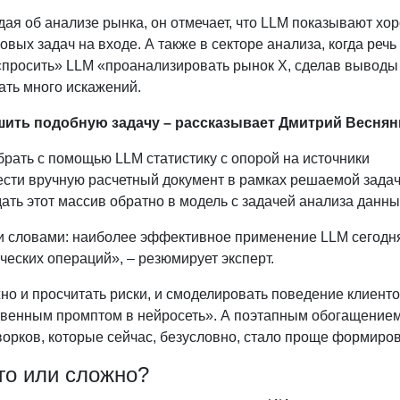
дая об анализе рынка, он отмечает, что LLM показывают х
овых задач на входе. А также в секторе анализа, когда речь
просить» LLM «проанализировать рынок X, сделав выводы о 
ать много искажений.
шить подобную задачу – рассказывает Дмитрий Веснян
рать с помощью LLM статистику с опорой на источники
ести вручную расчетный документ в рамках решаемой зада
ать этот массив обратно в модель с задачей анализа данны
 словами: наиболее эффективное применение LLM сегодня
ческих операций», – резюмирует эксперт.
о и просчитать риски, и смоделировать поведение клиентов
твенным промптом в нейросеть». А поэтапным обогащением
орков, которые сейчас, безусловно, стало проще формиро
го или сложно?