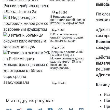
«Лахта Центра 2»
выводы 
14
31 690
По сло
В Нидерландах
звонки 
построили жилой дом со
встроенным фудкортом
«Для э
6
7 982
В Италии больницу
сам пр
окружат километровым
зеленым кольцом
Ксения
конкуре
4
2 936
Трещина в элитном ЖК
La Petite Afrique в
Действ
Монако: жильцов дома с
квартирами от 55 млн
выявля
евро срочно
эвакуировали
решени
«Девел
4
10 442
Какие 
Ис
Мы на других ресурсах:
По
Пр