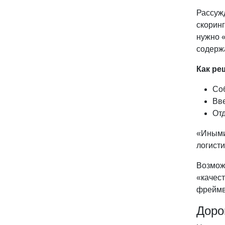
Рассуж
скоринг
нужно «
содерж
Как ре
Соб
Вв
Отд
«Иными
логисти
Возможн
«качес
фреймв
Доро