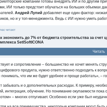
риелторские компании готовы внедрять ИИ и по другим при
ми, ИИ только предстоит обучаться на больших объемах да
вателей.
Андрей Лупий
добавляет еще один фактор: низкая
иков, но и у топ-менеджмента. Ведь с ИИ нужно уметь рабо
йчас читают
к экономить до 7% от бюджета строительства за счет
мплекса SetlSoftICONA
Читать
вует и сопротивление – большинство не хочет менять струк
цифрового продукта, нужно ответственно подходить к вопр
понимать, что им же будет удобнее и проще работать», – го
т забывать и о дополнительных расходах. К примеру, необ
й, интеграция, обучение. Но понимание окупаемости пока о
потом» – многих отпугивает. Особенно если уже был неуда
тря на все преимущества, некоторые компании могут быть 