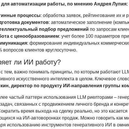
 для автоматизации работы, по мнению Андрея Лупия:
тинные процессы
: обработка заявок, рейтингование их и
дготовка документов
: автоматическое заполнение (компь
теллектуальный подбор предложений
по запросам клие
бота с ценообразованием
: учет более 100 параметров пр
ммуникация
: формирование индивидуальных коммерческих
 вопросов клиентов круглосуточно.
ряет ли ИИ работу?
с тем, важно понимать принципы, по которым работают LLM
ивного искусственного интеллекта в целом. Ключевое слов
кин, директор по продукту ИИ-направления группы ко
ее частый паттерн использования LLM риелторами – генера
 задач, связанных с продвижением личного бренда и конкр
Сократить время выхода на сделку реально, но это касаетс
ющихся на ИИ-автоворонках продаж. Можно говорить как 
аря использованию инструментов генеративного ИИ в омник