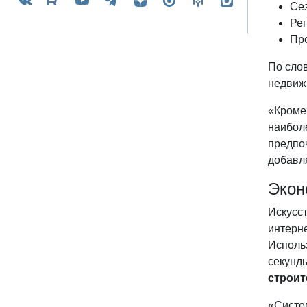
Се
Ре
Пр
По сло
недвиж
«Кроме 
наибол
предпо
добавля
Экон
Искусс
интерн
Исполь
секунд
строи
«Систе