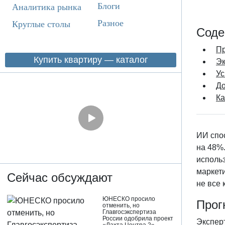
Блоги
Аналитика рынка
Разное
Круглые столы
Соде
Пр
Купить квартиру — каталог
Эк
Ус
До
Ка
ИИ спос
на 48%
использ
маркети
Сейчас обсуждают
не все
ЮНЕСКО просило
Прог
отменить, но
Главгосэкспертиза
России одобрила проект
Экспер