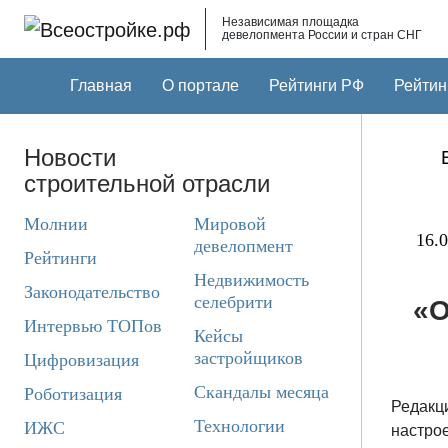
Skip to main content
Независимая площадка
девелопмента России и стран СНГ
Главная
О портале
Рейтинги РФ
Рейтин
Новости
строительной отрасли
Молнии
Мировой
16.0
девелопмент
Рейтинги
Недвижимость
Законодательство
селебрити
«О
Интервью ТОПов
Кейсы
застройщиков
Цифровизация
Скандалы месяца
Роботизация
Редакц
Технологии
ИЖС
настро