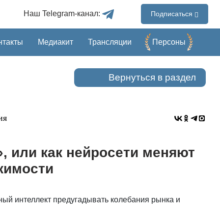
Наш Telegram-канал:
Подписаться
нтакты
Медиакит
Трансляции
Перcоны
Вернуться в раздел
ия
, или как нейросети меняют
жимости
ный интеллект предугадывать колебания рынка и