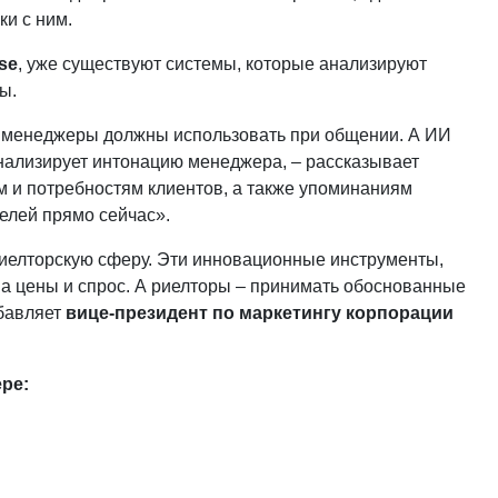
ки с ним.
se
, уже существуют системы, которые анализируют
ты.
ые менеджеры должны использовать при общении. А ИИ
нализирует интонацию менеджера, – рассказывает
ам и потребностям клиентов, а также упоминаниям
телей прямо сейчас».
риелторскую сферу. Эти инновационные инструменты,
на цены и спрос. А риелторы – принимать обоснованные
обавляет
вице-президент по маркетингу корпорации
ре: