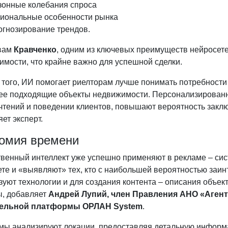
зонные колебания спроса
гиональные особенности рынка
огнозирование трендов.
вам
Кравченко
, одним из ключевых преимуществ нейросете
имости, что крайне важно для успешной сделки.
того, ИИ помогает риелторам лучше понимать потребности 
ее подходящие объекты недвижимости. Персонализированн
чтений и поведении клиентов, повышают вероятность заклю
ет эксперт.
омия времени
твенный интеллект уже успешно применяют в рекламе – си
ете и «выявляют» тех, кто с наибольшей вероятностью заи
зуют технологии и для создания контента – описания объе
ы, добавляет
Андрей Лупий, член Правления АНО «Агент
тельной платформы ОРЛАН System
.
мы анализируют локации, предоставляя детальную информа