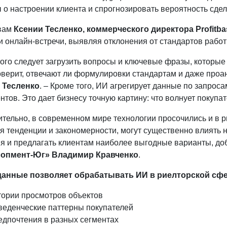
о настроении клиента и спрогнозировать вероятность сдел
вам
Ксении Тесленко, коммерческого директора Profitba
и онлайн-встречи, выявляя отклонения от стандартов рабо
того следует загрузить вопросы и ключевые фразы, котор
оверит, отвечают ли формулировки стандартам и даже проа
 Тесленко
. – Кроме того, ИИ агрегирует данные по запрос
нтов. Это дает бизнесу точную картину: что волнует покупа
ительно, в современном мире технологии просочились и в 
я тенденции и закономерности, могут существенно влиять 
я и предлагать клиентам наиболее выгодные варианты, д
опмент-Юг» Владимир Кравченко
.
данные позволяет обрабатывать ИИ в риелторской сфе
тории просмотров объектов
веденческие паттерны покупателей
едпочтения в разных сегментах