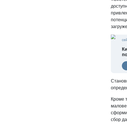
доступн
привле
потенц
загруже
се
Ки
п
Станов
опреде
Кроме т
малове
сформи
сбор да