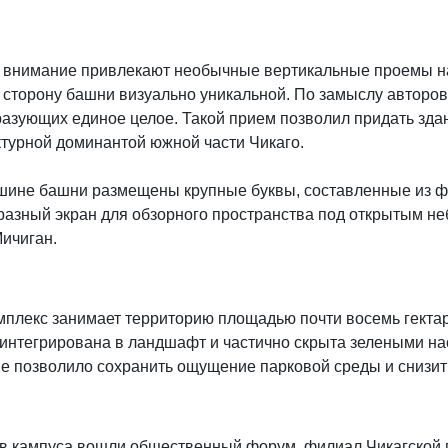
 внимание привлекают необычные вертикальные проемы н
 сторону башни визуально уникальной. По замыслу авторов
бразующих единое целое. Такой прием позволил придать зд
ктурной доминантой южной части Чикаго.
шине башни размещены крупные буквы, составленные из ф
разный экран для обзорного пространства под открытым не
ичиган.
мплекс занимает территорию площадью почти восемь гектар
 интегрирована в ландшафт и частично скрыта зелеными н
е позволило сохранить ощущение парковой среды и снизит
ав кампуса вошли общественный форум, филиал Чикагской 