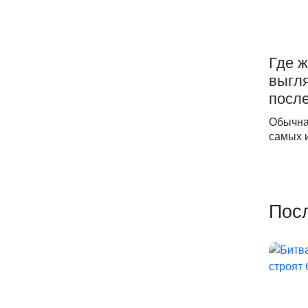
Где ж
выгля
после
Обычна
самых 
Пос