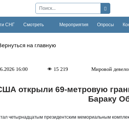
ги СНГ
Смотреть
Мероприятия
Опросы
Ко
Вернуться на главную
6.2026 16:00
15 219
Мировой девело
США открыли 69-метровую гра
Бараку О
стал четырнадцатым президентским мемориальным комплек