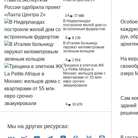
«Лахта Центра 2»
14
37 680
В Нидерландах
Особое
построили жилой дом со
каждую
встроенным фудкортом
рук, о
6
8 130
В Италии больницу
архите
окружат километровым
зеленым кольцом
На вер
4
2 954
Трещина в элитном ЖК
своеоб
La Petite Afrique в
озеро М
Монако: жильцов дома с
квартирами от 55 млн
евро срочно
эвакуировали
Сам ко
4
10 470
зданий
решени
Мы на других ресурсах:
В сост