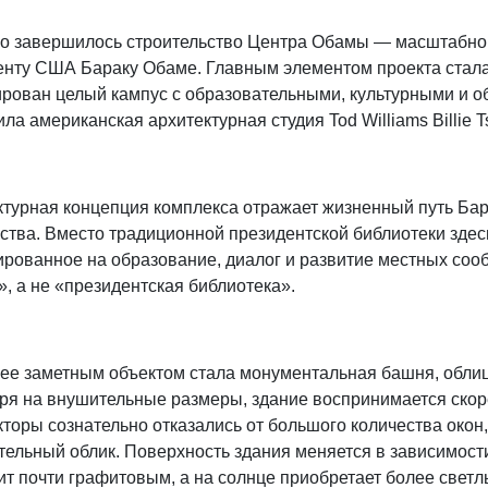
го завершилось строительство Центра Обамы — масштабног
енту США Бараку Обаме. Главным элементом проекта стала 
рован целый кампус с образовательными, культурными и 
ла американская архитектурная студия Tod Williams Billie Tsi
ктурная концепция комплекса отражает жизненный путь Ба
рства. Вместо традиционной президентской библиотеки зде
ированное на образование, диалог и развитие местных соо
, а не «президентская библиотека».
ее заметным объектом стала монументальная башня, обли
я на внушительные размеры, здание воспринимается скорее
торы сознательно отказались от большого количества окон
ельный облик. Поверхность здания меняется в зависимости
т почти графитовым, а на солнце приобретает более светл