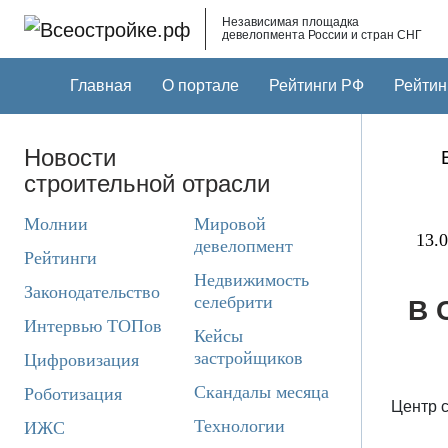
Skip to main content
Независимая площадка
девелопмента России и стран СНГ
Главная
О портале
Рейтинги РФ
Рейтин
Новости
строительной отрасли
Молнии
Мировой
13.0
девелопмент
Рейтинги
Недвижимость
Законодательство
селебрити
В 
Интервью ТОПов
Кейсы
застройщиков
Цифровизация
Скандалы месяца
Роботизация
Центр 
Технологии
ИЖС