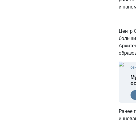
и напо
Центр 
большин
Архитек
образов
се
Му
о
Ранее 
иннова