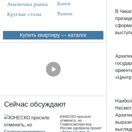
Блоги
Аналитика рынка
В Чика
Разное
Круглые столы
презид
сформи
выступи
Купить квартиру — каталог
Архите
госуда
ориент
«Центр»
Наибол
Сейчас обсуждают
Несмотр
Архитек
ЮНЕСКО просило
отменить, но
выразит
Главгосэкспертиза
России одобрила проект
выгляди