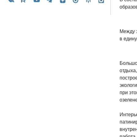
образо
Между 
в един
Большо
отдыха
постро
эколог
при эт
озелен
Интерь
патини
внутре
работа