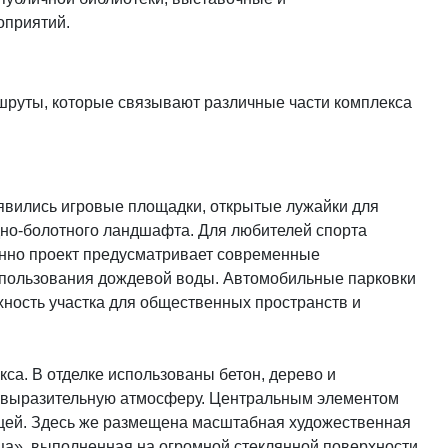
оприятий.
руты, которые связывают различные части комплекса
явились игровые площадки, открытые лужайки для
дно-болотного ландшафта. Для любителей спорта
енно проект предусматривает современные
спользования дождевой воды. Автомобильные парковки
хность участка для общественных пространств и
а. В отделке использованы бетон, дерево и
 выразительную атмосферу. Центральным элементом
ицей. Здесь же размещена масштабная художественная
а», выполненная на огромной стеклянной поверхности