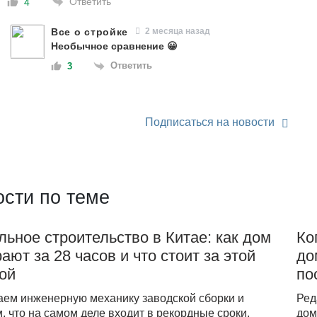
Ответить
4
Все о стройке
2 месяца назад
Необычное сравнение 😀
Ответить
3
Подписаться на новости
сти по теме
ьное строительство в Китае: как дом
Ко
ают за 28 часов и что стоит за этой
до
рой
по
аем инженерную механику заводской сборки и
Ред
, что на самом деле входит в рекордные сроки.
дом