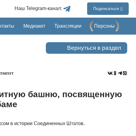
Наш Telegram-канал:
Подписаться
нтакты
Медиакит
Трансляции
Перcоны
Вернуться в раздел
пмент
нитную башню, посвященную
баме
сом в истории Соединенных Штатов.