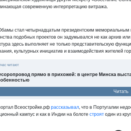
минающая современную интерпретацию витража.
Обамы стал четырнадцатым президентским мемориальным к
ства подобных проектов он задумывался не как архив или 
тура здесь выполняет не только представительскую функци
ания, культурных инициатив и взаимодействия жителей гор
йчас читают
соропровод прямо в прихожей: в центре Минска выст
собенностью
Читать
портал Всеостройке.рф
рассказывал
, что в Португалии не
ционный кампус и как в Индии на болоте
строят
один из кр