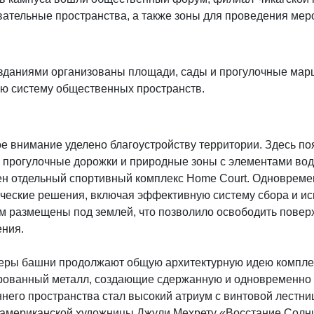
вательные пространства, а также зоны для проведения мер
зданиями организованы площади, сады и прогулочные марш
ую систему общественных пространств.
е внимание уделено благоустройству территории. Здесь по
, прогулочные дорожки и природные зоны с элементами во
ен отдельный спортивный комплекс Home Court. Одноврем
ические решения, включая эффективную систему сбора и и
ом размещены под землей, что позволило освободить повер
ения.
еры башни продолжают общую архитектурную идею комплекс
рованный металл, создающие сдержанную и одновременно
ннего пространства стал высокий атриум с винтовой лестн
 американской художницы Джули Мехрету «Восстание Солнц