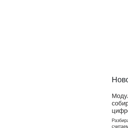
Ново
Модул
собир
циф
Разбир
считаем