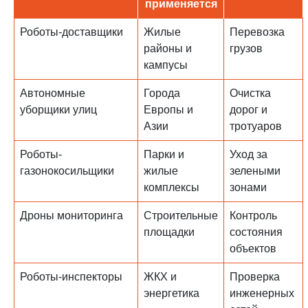
применяется
Роботы-доставщики
Жилые
Перевозка
районы и
грузов
кампусы
Автономные
Города
Очистка
уборщики улиц
Европы и
дорог и
Азии
тротуаров
Роботы-
Парки и
Уход за
газонокосильщики
жилые
зелеными
комплексы
зонами
Дроны мониторинга
Строительные
Контроль
площадки
состояния
объектов
Роботы-инспекторы
ЖКХ и
Проверка
энергетика
инженерных