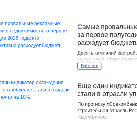
Самые провальные
за первое полугод
расходует бюджет
Десять кампаний застройщ
закончились отменой про
кризисом.
Рейтинги
Еще один индикато
стали в отрасли у
По прогнозу «Совкомбанк
строительная отрасль Рос
годом ранее.