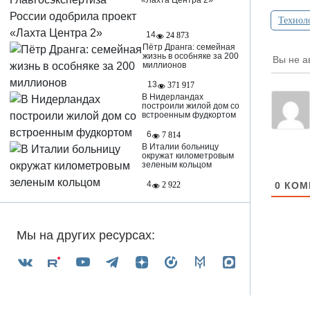
«Лахта Центра 2»
Технол
14
24 873
Пётр Дранга: семейная
жизнь в особняке за 200
Вы не а
миллионов
13
371 917
В Нидерландах
построили жилой дом со
встроенным фудкортом
6
7 814
В Италии больницу
окружат километровым
зеленым кольцом
4
0
КОМ
2 922
Мы на других ресурсах: