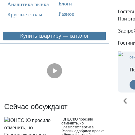
Блоги
Аналитика рынка
Гостев
Разное
Круглые столы
При это
Застро
Купить квартиру — каталог
Гостини
се
Пе
Сейчас обсуждают
ЮНЕСКО просило
отменить, но
Главгосэкспертиза
России одобрила проект