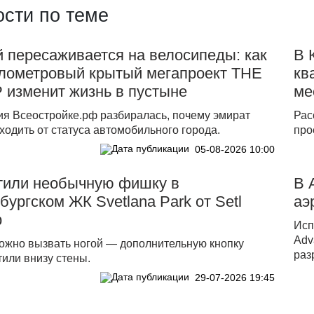
сти по теме
 пересаживается на велосипеды: как
В 
илометровый крытый мегапроект THE
кв
 изменит жизнь в пустыне
ме
ия Всеостройке.рф разбиралась, почему эмират
Рас
ходить от статуса автомобильного города.
про
05-08-2026 10:00
тили необычную фишку в
В 
бургском ЖК Svetlana Park от Setl
аэ
p
Исп
Adv
ожно вызвать ногой — дополнительную кнопку
раз
или внизу стены.
29-07-2026 19:45