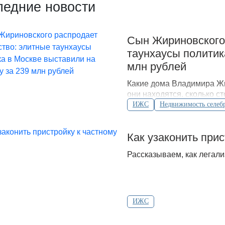
ледние новости
Сын Жириновского
таунхаусы политик
млн рублей
Какие дома Владимира Жи
они находятся, сколько с
судебные споры.
ИЖС
Недвижимость селеб
Как узаконить при
Рассказываем, как легали
ИЖС