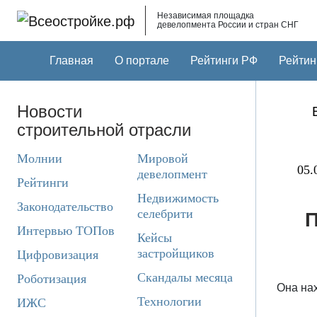
Skip to main content
Независимая площадка
девелопмента России и стран СНГ
Главная
О портале
Рейтинги РФ
Рейтин
Новости
строительной отрасли
Молнии
Мировой
05.
девелопмент
Рейтинги
Недвижимость
Законодательство
селебрити
П
Интервью ТОПов
Кейсы
застройщиков
Цифровизация
Скандалы месяца
Роботизация
Она нах
Технологии
ИЖС