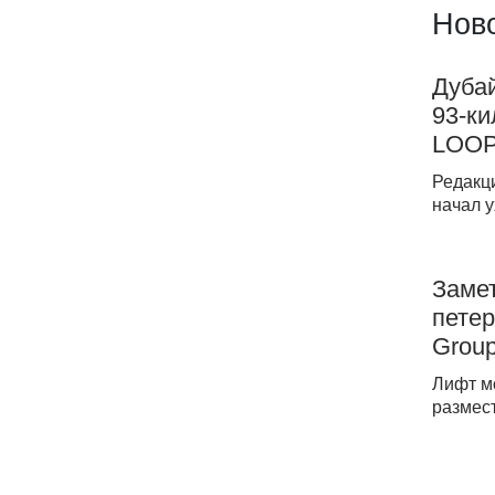
Ново
Дубай
93-к
LOOP
Редакц
начал у
Заме
петер
Grou
Лифт м
размест