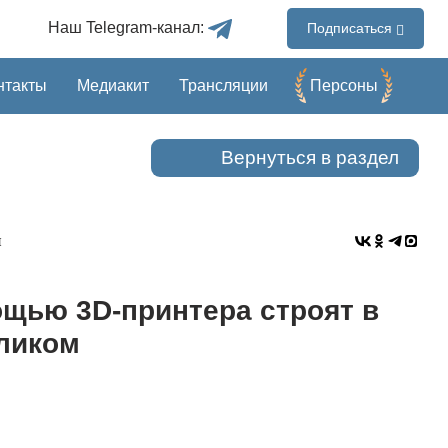
Наш Telegram-канал:
Подписаться
нтакты
Медиакит
Трансляции
Перcоны
Вернуться в раздел
и
ощью 3D-принтера строят в
ликом