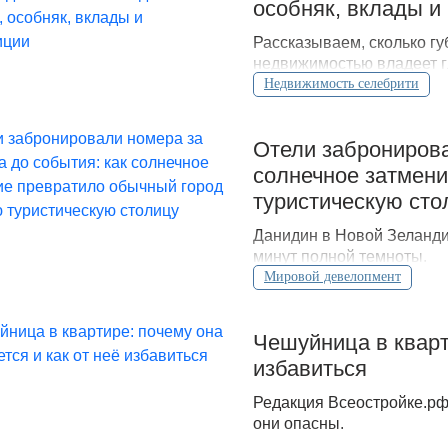
особняк, вклады и
Рассказываем, сколько гу
недвижимостью владеет г
рублей.
Недвижимость селебрити
Отели забронирова
солнечное затмени
туристическую сто
Данидин в Новой Зеландии
минут полной темноты.
Мировой девелопмент
Чешуйница в кварт
избавиться
Редакция Всеостройке.рф
они опасны.