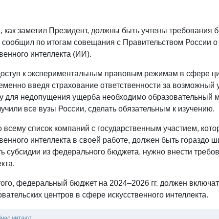
 как заметил Президент, должны быть учтены требования б
н сообщил по итогам совещания с Правительством России о
венного интеллекта (ИИ).
доступ к экспериментальным правовым режимам в сфере ц
еменно введя страхование ответственности за возможный 
у для недопущения ущерба необходимо образовательный мо
учили все вузы России, сделать обязательным к изучению.
о всему список компаний с государственным участием, кот
венного интеллекта в своей работе, должен быть гораздо ш
ть субсидии из федерального бюджета, нужно внести требо
кта.
того, федеральный бюджет на 2024–2026 гг. должен включа
вательских центров в сфере искусственного интеллекта.
йчас читают