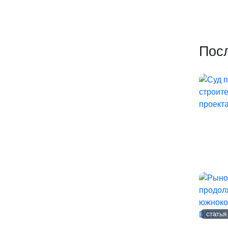
Пос
статья