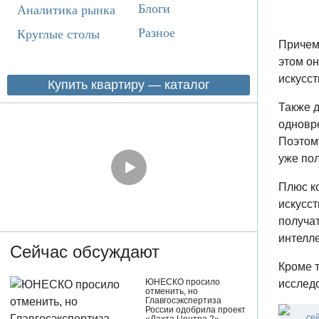
Блоги
Аналитика рынка
Разное
Круглые столы
Причем,
этом о
искусст
Купить квартиру — каталог
Также 
одновр
Поэтом
уже пол
Плюс к
искусст
получа
интелле
Сейчас обсуждают
Кроме 
ЮНЕСКО просило
исследо
отменить, но
Главгосэкспертиза
России одобрила проект
се