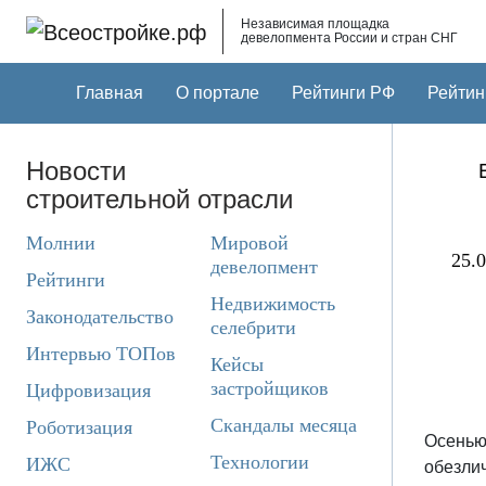
Skip to main content
Независимая площадка
девелопмента России и стран СНГ
Главная
О портале
Рейтинги РФ
Рейтин
Новости
строительной отрасли
Молнии
Мировой
25.0
девелопмент
Рейтинги
Недвижимость
Законодательство
селебрити
Интервью ТОПов
Кейсы
застройщиков
Цифровизация
Скандалы месяца
Роботизация
Осенью
Технологии
ИЖС
обезли