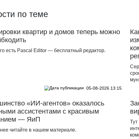
сти по теме
ровки квартир и домов теперь можно
Ка
йбкодить
из
ко
го есть Pascal Editor — бесплатный редактор.
ре
Сер
сро
мун
05-08-2026 13:15
шинство «ИИ-агентов» оказалось
За
ными ассистентами с красивым
ви
анием — ЯиП
Тут
инт
нее читайте в нашем материале.
ком