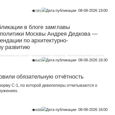
08-08-2026 19:00
381
ликации в блоге замглавы
дполитики Москвы Андрея Дедкова —
ендации по архитектурно-
му развитию
измеримые цели: экономика города, продолжительность
08-08-2026 18:30
645
 и вовлечённости жителей.
овили обязательную отчётность
форму С-1, по которой девелоперы отчитываются о
ружениях.
08-08-2026 18:00
688