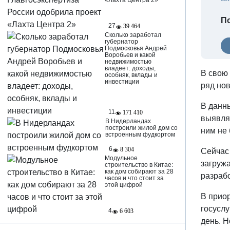
«Лахта Центра 2»
По
27
39 464
Сколько заработал
губернатор
Подмосковья Андрей
Воробьев и какой
недвижимостью
владеет: доходы,
В свою
особняк, вклады и
инвестиции
ряд но
В данн
11
171 410
выявляю
В Нидерландах
построили жилой дом со
ним не
встроенным фудкортом
6
8 304
Сейчас
Модульное
загружа
строительство в Китае:
как дом собирают за 28
разрабо
часов и что стоит за
этой цифрой
В прио
госуслу
4
6 603
день. Н