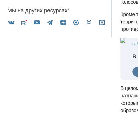
голосов
Мы на других ресурсах:
Кроме т
террит
против
се
В
В цело
назначи
которы
образо