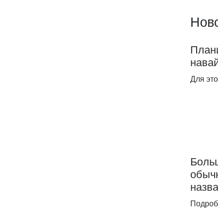
Ново
Плани
нава
Для это
Боль
обыч
назв
Подроб