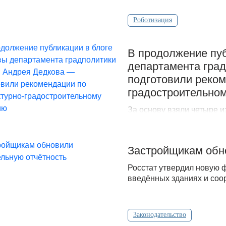
Роботизация
В продолжение пуб
департамента гра
подготовили реком
градостроительно
За основу взяли четыре 
жизни, уровень комфорта
Застройщикам обн
Росстат утвердил новую 
введённых зданиях и соо
Законодательство