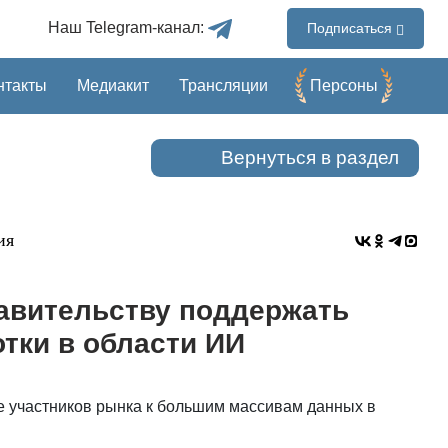
Наш Telegram-канал:
Подписаться
нтакты
Медиакит
Трансляции
Перcоны
Вернуться в раздел
ия
авительству поддержать
тки в области ИИ
пе участников рынка к большим массивам данных в