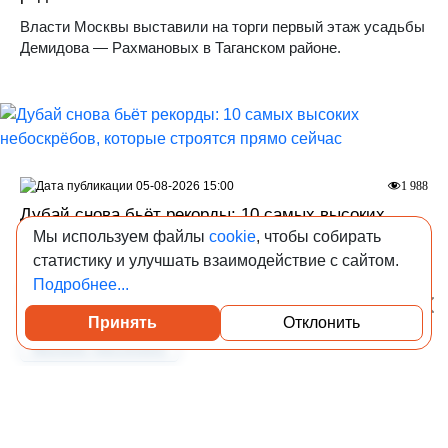
Власти Москвы выставили на торги первый этаж усадьбы
Демидова — Рахмановых в Таганском районе.
05-08-2026 15:00
1 988
Дубай снова бьёт рекорды: 10 самых высоких
небоскрёбов, которые строятся прямо сейчас
Мы используем файлы
cookie
, чтобы собирать
статистику и улучшать взаимодействие с сайтом.
Редакция Всеостройке.рф объясняет, что такое
Подробнее...
«вертикальные кварталы» в Дубае и как одна башня
заменяет целый район.
Принять
Отклонить
Посмотреть каталог проверенных квартир
Мировой девелопмент