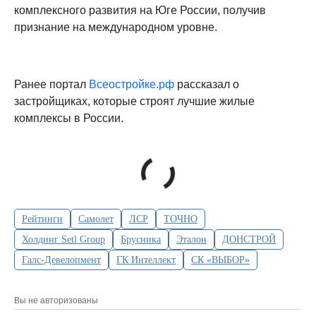
комплексного развития на Юге России, получив
признание на международном уровне​.
Ранее портал
Всеостройке.рф
рассказал о
застройщиках, которые строят лучшие жилые
комплексы в России.
Рейтинги
Самолет
ЛСР
ТОЧНО
Холдинг Setl Group
Брусника
Эталон
ДОНСТРОЙ
Галс-Девелопмент
ГК Интеллект
СК «ВЫБОР»
Вы не авторизованы