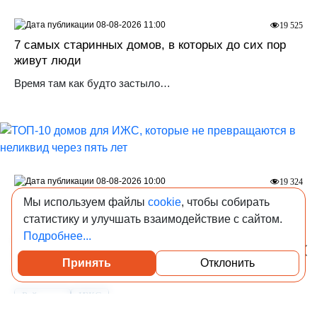
08-08-2026 11:00
19 525
7 самых старинных домов, в которых до сих пор
живут люди
Время там как будто застыло…
08-08-2026 10:00
19 324
ТОП-10 домов для ИЖС, которые не превращаются
Мы используем файлы
cookie
, чтобы собирать
в неликвид через пять лет
статистику и улучшать взаимодействие с сайтом.
Подробнее...
От компактного одноэтажника до дома для нескольких
поколений — проекты, рассчитанные не только на
Принять
Отклонить
Посмотреть каталог проверенных квартир
сегодняшние потребности, но и на будущую перепродажу.
Рейтинги
ИЖС