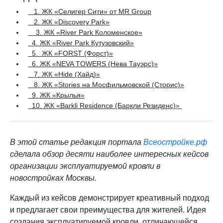
1. ЖК «Селигер Сити» от MR Group
2. ЖК «Discovery Park»
3. ЖК «River Park Коломенское»
4. ЖК «River Park Кутузовский»
5. ЖК «FORST (Форст)»
6. ЖК «NEVA TOWERS (Нева Тауэрс)»
7. ЖК «Hide (Хайд)»
8. ЖК «Stories на Мосфильмовской (Сторис)»
9. ЖК «Крылья»
10. ЖК «Barkli Residence (Баркли Резиденс)»
В этой статье редакция портала
Всеостройке.
рф
сделала
обзор десяти наиболее интересных кейсов
организации эксплуатируемой кровли в
новостройках Москвы.
Каждый из кейсов демонстрирует креативный подход
и предлагает свои преимущества для жителей. Идея
создания эксплуатируемой кровли, отличающейся