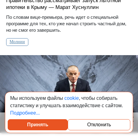
Правительство рассматривает запуск льготной
ипотеки в Крыму — Марат Хуснуллин
По словам вице-премьера, речь идет о специальной
программе для тех, кто уже начал строить частный дом,
но не смог его завершить.
Молнии
Мы используем файлы
cookie
, чтобы собирать
статистику и улучшать взаимодействие с сайтом.
Подробнее...
Принять
Отклонить
Посмотреть каталог проверенных квартир