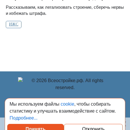
Рассказываем, как легализовать строение, сберечь нервы
и избежать штрафа.
ИЖС
© Учредитель: Индивидуальный предприниматель
Мы используем файлы
cookie
, чтобы собирать
Опрышко Светлана Александровна, 2018-2026.
статистику и улучшать взаимодействие с сайтом.
Сообщения и материалы сетевого издания «Всё о
Подробнее...
стройке» (зарегистрировано Федеральной службой по
надзору в сфере связи, информационных технологий и
Принять
Отклонить
массовых коммуникаций (Роскомнадзор) 13.03.2023 за
Посмотреть каталог проверенных квартир