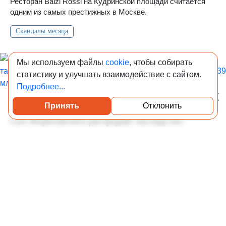
Ресторан Balzi Rossi на Кудринской площади считается
одним из самых престижных в Москве.
Скандалы месяца
Мы используем файлы
cookie
, чтобы собирать
статистику и улучшать взаимодействие с сайтом.
Подробнее...
Принять
Отклонить
Посмотреть каталог проверенных квартир
06-08-2026 14:00
1 821
Сын Жириновского распродает наследство:
элитные таунхаусы политика в Москве выставили
на продажу за 239 млн рублей
Какие дома Владимира Жириновского появились на рынке
недвижимости, где они находятся, сколько стоят и почему
вокруг наследства продолжаются судебные споры.
ИЖС
Недвижимость селебрити