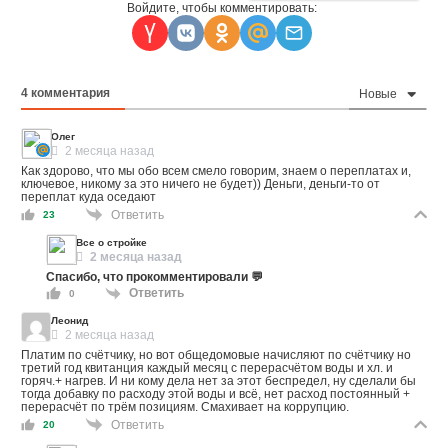
Войдите, чтобы комментировать:
4
комментария
Новые
Олег
2 месяца назад
Как здорово, что мы обо всем смело говорим, знаем о переплатах и,
ключевое, никому за это ничего не будет)) Деньги, деньги-то от
переплат куда оседают
Ответить
23
Все о стройке
2 месяца назад
Спасибо, что прокомментировали 💬
Ответить
0
Леонид
2 месяца назад
Платим по счётчику, но вот общедомовые начисляют по счётчику но
третий год квитанция каждый месяц с перерасчётом воды и хл. и
горяч.+ нагрев. И ни кому дела нет за этот беспредел, ну сделали бы
тогда добавку по расходу этой воды и всё, нет расход постоянный +
перерасчёт по трём позициям. Смахивает на коррупцию.
Ответить
20