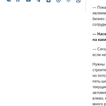
— Пока 
являемс
бизнес-
сотрудн
— Наск
на как
— Сегод
если не
Нужны л
строит
но пот
пять-ше
текущие
автомоб
влево, 
много р