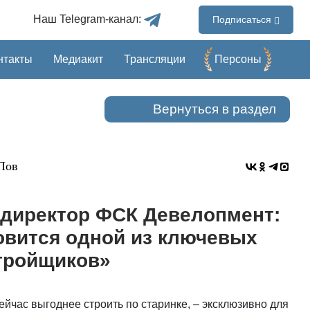
Наш Telegram-канал:
Подписаться
нтакты
Медиакит
Трансляции
Перcоны
Вернуться в раздел
Пов
 директор ФСК Девелопмент:
овится одной из ключевых
тройщиков»
ейчас выгоднее строить по старинке, – эксклюзивно для