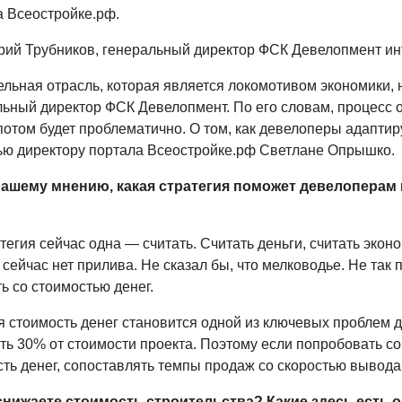
а Всеостройке.рф.
льная отрасль, которая является локомотивом экономики, 
ьный директор ФСК Девелопмент. По его словам, процесс о
отом будет проблематично. О том, как девелоперы адаптир
ью директору портала Всеостройке.рф Светлане Опрышко.
ашему мнению, какая стратегия поможет девелоперам в 
егия сейчас одна — считать. Считать деньги, считать эконо
, сейчас нет прилива. Не сказал бы, что мелководье. Не так
ь со стоимостью денег.
я стоимость денег становится одной из ключевых проблем 
ть 30% от стоимости проекта. Поэтому если попробовать сокр
ть денег, сопоставлять темпы продаж со скоростью вывода
снижаете стоимость строительства? Какие здесь есть 