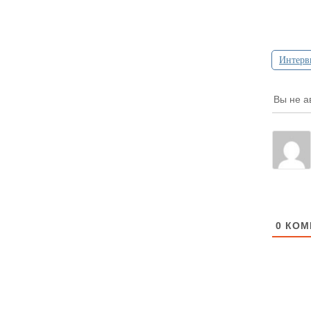
Интерв
Вы не а
0
КОМ