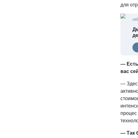
для отр
се
Дм
д
— Есть
вас се
— Здесь
активно
стоимос
интенси
процес 
технол
— Так 