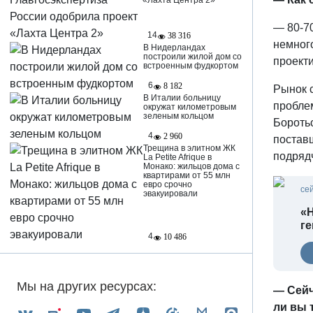
«Лахта Центра 2»
— 80-70
14
38 316
немного
В Нидерландах
построили жилой дом со
проект
встроенным фудкортом
6
8 182
Рынок с
В Италии больницу
проблем
окружат километровым
зеленым кольцом
Боротьс
4
2 960
постав
Трещина в элитном ЖК
подрядч
La Petite Afrique в
Монако: жильцов дома с
квартирами от 55 млн
евро срочно
се
эвакуировали
«Н
г
4
10 486
Мы на других ресурсах:
— Сейч
ли вы 