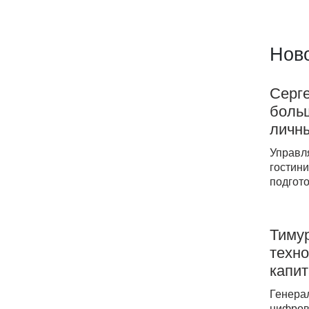
Ново
Серг
боль
личн
Управл
гостини
подгот
Тимур
техн
капит
Генера
цифрово