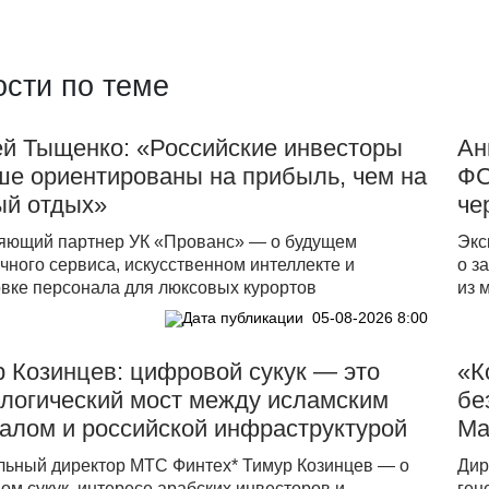
сти по теме
ей Тыщенко: «Российские инвесторы
Ан
ше ориентированы на прибыль, чем на
ФС
ый отдых»
че
яющий партнер УК «Прованс» — о будущем
Экс
чного сервиса, искусственном интеллекте и
о з
овке персонала для люксовых курортов
из 
05-08-2026 8:00
 Козинцев: цифровой сукук — это
«К
ологический мост между исламским
бе
алом и российской инфраструктурой
Ма
льный директор МТС Финтех* Тимур Козинцев — о
Дир
м сукук, интересе арабских инвесторов и
ген