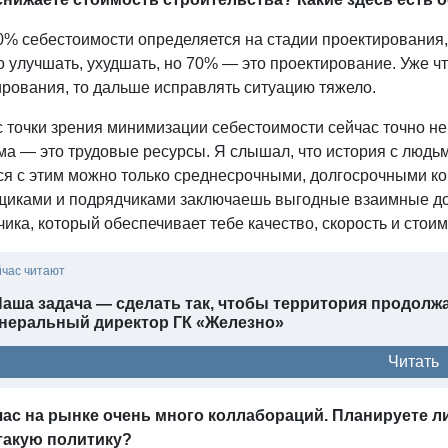
% себестоимости определяется на стадии проектирования, э
 улучшать, ухудшать, но 70% — это проектирование. Уже чт
ирования, то дальше исправлять ситуацию тяжело.
 точки зрения минимизации себестоимости сейчас точно не
а — это трудовые ресурсы. Я слышал, что история с людьм
я с этим можно только среднесрочными, долгосрочными кон
щиками и подрядчиками заключаешь выгодные взаимные дог
ика, который обеспечивает тебе качество, скорость и стоим
йчас читают
аша задача — сделать так, чтобы территория продолжа
енеральный директор ГК «Железно»
Читать
ас на рынке очень много коллабораций. Планируете ли
такую политику?