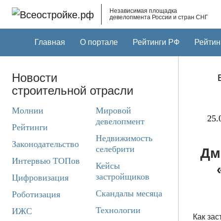
Skip to main content
Независимая площадка
девелопмента России и стран СНГ
Главная
О портале
Рейтинги РФ
Рейтин
Новости
строительной отрасли
Молнии
Мировой
25.
девелопмент
Рейтинги
Недвижимость
Законодательство
селебрити
Дм
Интервью ТОПов
Кейсы
застройщиков
Цифровизация
Скандалы месяца
Роботизация
Технологии
ИЖС
Как зас