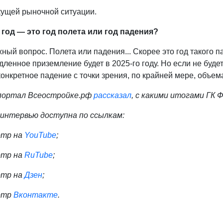
кущей рыночной ситуации.
 год — это год полета или год падения?
ый вопрос. Полета или падения... Скорее это год такого 
ленное приземление будет в 2025-го году. Но если не будет
онкретное падение с точки зрения, по крайней мере, объем
портал Всеостройке.рф
рассказал
, с какими итогами
ГК Ф
 интервью доступна по ссылкам:
отр на
YouTube
;
отр на
RuTube
;
отр на
Дзен
;
отр
Вконтакте
.