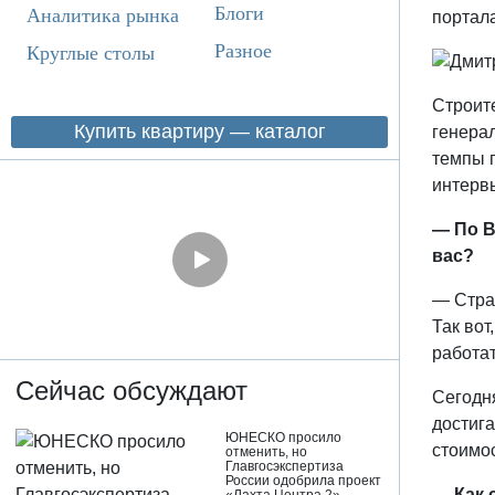
Блоги
Аналитика рынка
портал
Разное
Круглые столы
Строите
Купить квартиру — каталог
генерал
темпы п
интерв
— По В
вас?
— Страт
Так вот
работат
Сейчас обсуждают
Сегодн
достига
ЮНЕСКО просило
стоимос
отменить, но
Главгосэкспертиза
России одобрила проект
— Как 