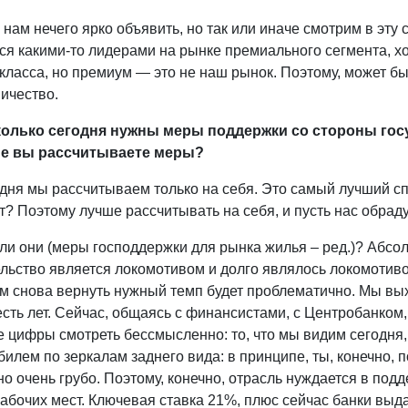
нам нечего ярко объявить, но так или иначе смотрим в эту
я какими-то лидерами на рынке премиального сегмента, хо
класса, но премиум — это не наш рынок. Поэтому, может быт
ичество.
олько сегодня нужны меры поддержки со стороны гос
ие вы рассчитываете меры?
ня мы рассчитываем только на себя. Это самый лучший спо
т? Поэтому лучше рассчитывать на себя, и пусть нас обрад
и они (меры господдержки для рынка жилья – ред.)? Абсол
ельство является локомотивом и долго являлось локомотив
ом снова вернуть нужный темп будет проблематично. Мы вы
сть лет. Сейчас, общаясь с финансистами, с Центробанком,
 цифры смотреть бессмысленно: то, что мы видим сегодня, 
илем по зеркалам заднего вида: в принципе, ты, конечно, 
но очень грубо. Поэтому, конечно, отрасль нуждается в под
абочих мест. Ключевая ставка 21%, плюс сейчас банки выда