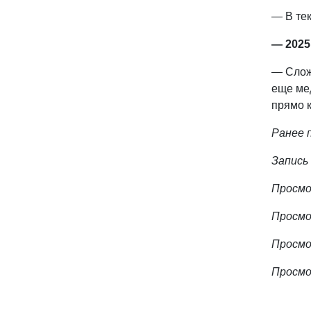
— В те
— 2025
— Сложн
еще мед
прямо к
Ранее 
Запись
Просм
Просм
Просм
Просм