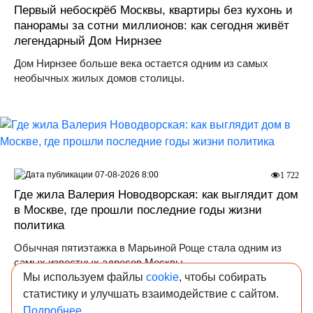
Первый небоскрёб Москвы, квартиры без кухонь и
панорамы за сотни миллионов: как сегодня живёт
легендарный Дом Нирнзее
Дом Нирнзее больше века остается одним из самых
необычных жилых домов столицы.
07-08-2026 8:00
1 722
Где жила Валерия Новодворская: как выглядит дом
в Москве, где прошли последние годы жизни
политика
Обычная пятиэтажка в Марьиной Роще стала одним из
самых известных адресов Москвы.
Мы используем файлы
cookie
, чтобы собирать
ИЖС
Мировой девелопмент
статистику и улучшать взаимодействие с сайтом.
Подробнее...