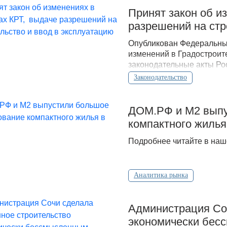
Принят закон об и
разрешений на стр
Опубликован Федеральный
изменений в Градостроит
законодательные акты Ро
Законодательство
ДOМ.PФ и М2 выпу
компактного жилья
Подробнее читайте в наш
Аналитика рынка
Администрация Соч
экономически бесс