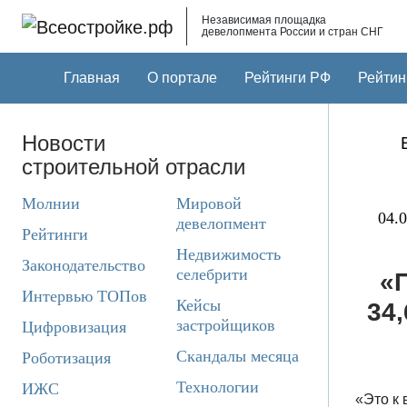
Skip to main content
Независимая площадка
девелопмента России и стран СНГ
Главная
О портале
Рейтинги РФ
Рейтин
Новости
строительной отрасли
Молнии
Мировой
04.0
девелопмент
Рейтинги
Недвижимость
Законодательство
селебрити
«
Интервью ТОПов
Кейсы
34,
застройщиков
Цифровизация
Скандалы месяца
Роботизация
Технологии
ИЖС
«Это к 