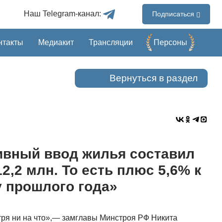
Наш Telegram-канал:
Подписаться
нтакты
Медиакит
Трансляции
Перcоны
Вернуться в раздел
ивный ввод жилья составил
12,2 млн. То есть плюс 5,6% к
 прошлого года»
мотря ни на что»,— замглавы Минстроя РФ Никита