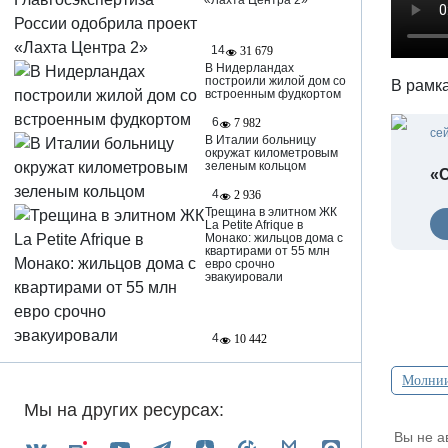
«Лахта Центра 2»
14
31 679
В Нидерландах
построили жилой дом со
В рамк
встроенным фудкортом
6
7 982
се
В Италии больницу
окружат километровым
зеленым кольцом
«С
4
2 936
Трещина в элитном ЖК
La Petite Afrique в
Монако: жильцов дома с
квартирами от 55 млн
евро срочно
эвакуировали
4
10 442
Молни
Мы на других ресурсах:
Вы не а