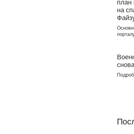
план 
на с
Файз
Основн
порталу
Воен
снова
Подроб
Пос