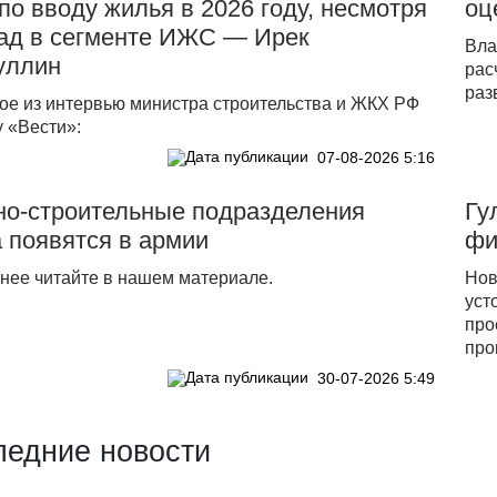
по вводу жилья в 2026 году, несмотря
оц
пад в сегменте ИЖС — Ирек
Вла
уллин
рас
раз
ое из интервью министра строительства и ЖКХ РФ
 «Вести»:
07-08-2026 5:16
но-строительные подразделения
Гу
 появятся в армии
фи
нее читайте в нашем материале.
Нов
уст
про
про
30-07-2026 5:49
ледние новости