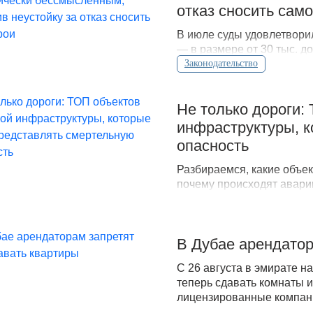
отказ сносить сам
В июле суды удовлетвори
— в размере от 30 тыс. д
судебного решения.
Законодательство
Не только дороги:
инфраструктуры, к
опасность
Разбираемся, какие объек
почему происходят аварии
В Дубае арендатор
С 26 августа в эмирате н
теперь сдавать комнаты и
лицензированные компани