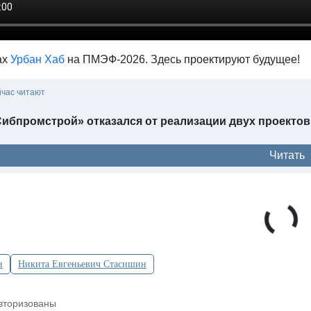
ах
Урбан Хаб
на ПМЭФ-2026. Здесь проектируют будущее!
йчас читают
ибпромстрой» отказался от реализации двух проектов
Читать
и
Никита Евгеньевич Стасишин
вторизованы