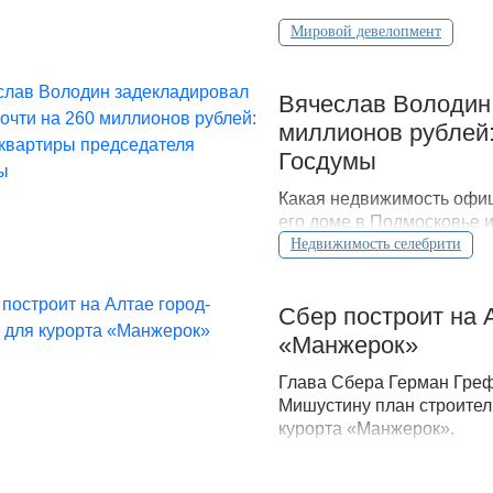
Мировой девелопмент
Вячеслав Володин 
миллионов рублей:
Госдумы
Какая недвижимость офиц
его доме в Подмосковье 
открытых данных.
Недвижимость селебрити
Сбер построит на 
«Манжерок»
Глава Сбера Герман Гре
Мишустину план строител
курорта «Манжерок».