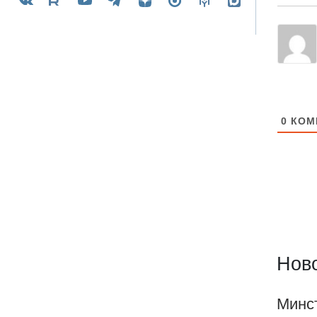
0
КОМ
Ново
Минс