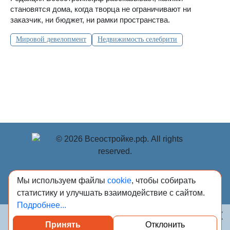
становятся дома, когда творца не ограничивают ни
заказчик, ни бюджет, ни рамки пространства.
Мировой девелопмент
Недвижимость селебрити
© Учредитель: Индивидуальный предприниматель
Мы используем файлы
cookie
, чтобы собирать
Опрышко Светлана Александровна, 2018-2026.
статистику и улучшать взаимодействие с сайтом.
Сообщения и материалы сетевого издания «Всё о
Подробнее...
стройке» (зарегистрировано Федеральной службой по
надзору в сфере связи, информационных технологий и
Принять
Отклонить
массовых коммуникаций (Роскомнадзор) 13.03.2023 за
Посмотреть каталог проверенных квартир