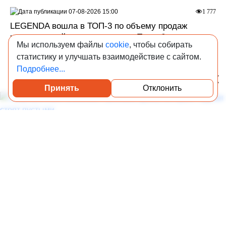
07-08-2026 15:00
1 777
LEGENDA вошла в ТОП-3 по объему продаж
коммерческой недвижимости в Петербурге
Мы используем файлы
cookie
, чтобы собирать
За шесть месяцев компания продала 1,3 тыс. кв. м
статистику и улучшать взаимодействие с сайтом.
коммерческих площадей на сумму 596 млн рублей.
Подробнее...
Принять
Отклонить
Посмотреть каталог проверенных квартир
07-08-2026 14:00
62 482
Заброшенные особняки Рублевки: дома, которые
годами стоят пустыми
Рассказываем, какие элитные резиденции Рублевки
годами остаются без жильцов и почему большинство этих
домов нельзя назвать заброшенными в привычном
смысле.