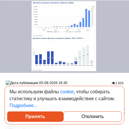
05-08-2026 18:30
1 819
В Дубае начали активно скупать строящиеся
Мы используем файлы
cookie
, чтобы собирать
офисы
статистику и улучшать взаимодействие с сайтом.
Подробнее...
В I полугодии 2026 в строящихся бизнес-центрах продали
274 тыс. кв. м офисов — в 6,6 раза больше, чем годом
Принять
Отклонить
Посмотреть каталог проверенных квартир
ранее.