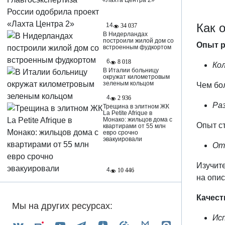
«Лахта Центра 2»
Как 
14
34 037
В Нидерландах
построили жилой дом со
Опыт р
встроенным фудкортом
6
8 018
Ко
В Италии больницу
окружат километровым
зеленым кольцом
Чем бо
4
2 936
Ра
Трещина в элитном ЖК
La Petite Afrique в
Монако: жильцов дома с
Опыт ст
квартирами от 55 млн
евро срочно
эвакуировали
От
Изучит
4
10 446
на опис
Качест
Мы на других ресурсах:
Ис