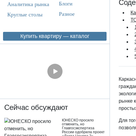
Соде
Блоги
Аналитика рынка
Ка
Разное
Круглые столы
ТО
Купить квартиру — каталог
Каркасн
граждан
эколог
рынке 
Сейчас обсуждают
просты
Для тог
ЮНЕСКО просило
отменить, но
позволя
Главгосэкспертиза
России одобрила проект