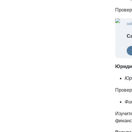
Проверь
се
С
Юридич
Юр
Провер
Фи
Изучит
финанс