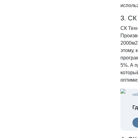
исполь
3. СК
СК Техн
Произв
2000м2
этому, 
програ
5%. А 
который
оптими
се
Гд