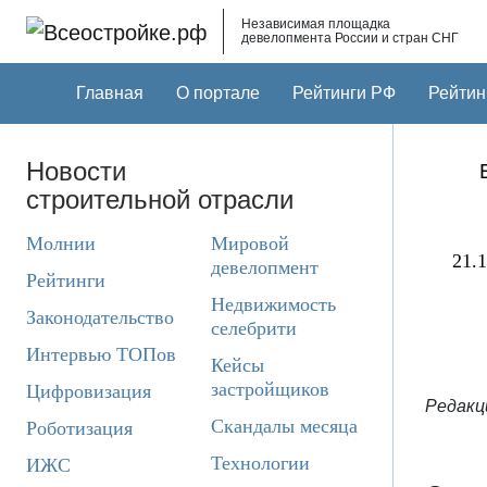
Skip to main content
Независимая площадка
девелопмента России и стран СНГ
Главная
О портале
Рейтинги РФ
Рейтин
Новости
строительной отрасли
Молнии
Мировой
21.1
девелопмент
Рейтинги
Недвижимость
Законодательство
селебрити
Интервью ТОПов
Кейсы
застройщиков
Цифровизация
Редакц
Скандалы месяца
Роботизация
Технологии
ИЖС