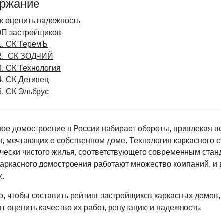
ржание
к оценить надежность
П застройщиков
1. СК ТеремЪ
2. СК ЗОДЧИЙ
3. СК Технология
4. СК Детинец
5. СК Эльбрус
ое домостроение в России набирает обороты, привлекая вс
, мечтающих о собственном доме. Технология каркасного с
ически чистого жилья, соответствующего современным стан
каркасного домостроения работают множество компаний, и 
х.
о, чтобы составить рейтинг застройщиков каркасных домов
т оценить качество их работ, репутацию и надежность.