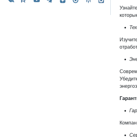
Узнайте
которы
Те
Изучит
отработ
Эн
Соврем
Убедит
энерго
Гарант
Га
Компани
Се