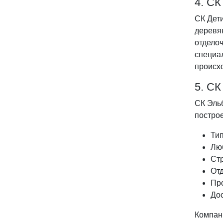
4. СК
СК Дети
деревя
отделоч
специа
происхо
5. СК
СК Эль
построе
Ти
Лю
Стр
От
Пр
Дос
Компани