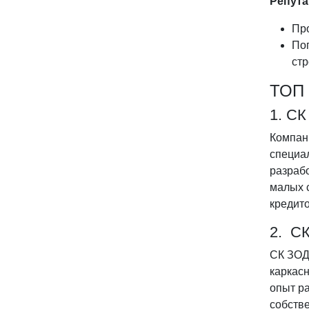
Репута
Про
Пог
стр
ТОП 
1. С
Компани
специал
разрабо
малых 
кредито
2. С
СК ЗОД
каркасн
опыт ра
собстве