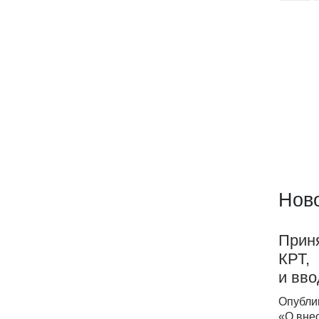
Ново
Приня
КРТ,
и вво
Опубли
«О вне