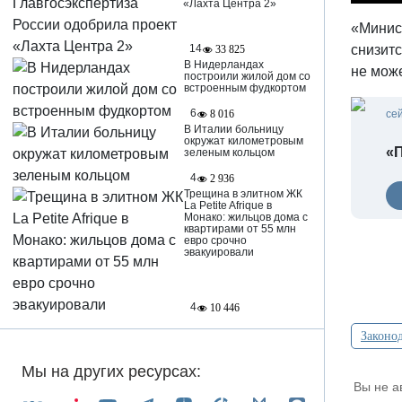
«Лахта Центра 2»
«Минист
14
снизит
33 825
В Нидерландах
не може
построили жилой дом со
встроенным фудкортом
6
8 016
се
В Италии больницу
окружат километровым
«П
зеленым кольцом
4
2 936
Трещина в элитном ЖК
La Petite Afrique в
Монако: жильцов дома с
квартирами от 55 млн
евро срочно
эвакуировали
4
10 446
Законод
Мы на других ресурсах:
Вы не а