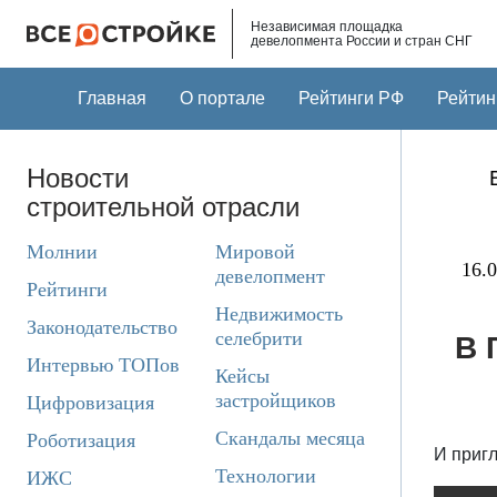
Skip to main content
Независимая площадка
девелопмента России и стран СНГ
Главная
О портале
Рейтинги РФ
Рейтин
Новости
строительной отрасли
Молнии
Мировой
16.0
девелопмент
Рейтинги
Недвижимость
Законодательство
селебрити
В 
Интервью ТОПов
Кейсы
застройщиков
Цифровизация
Скандалы месяца
Роботизация
И приг
Технологии
ИЖС