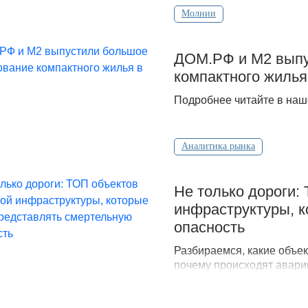
Молнии
ДOМ.PФ и М2 выпу
компактного жилья
Подробнее читайте в наш
Аналитика рынка
Не только дороги:
инфраструктуры, к
опасность
Разбираемся, какие объек
почему происходят аварии