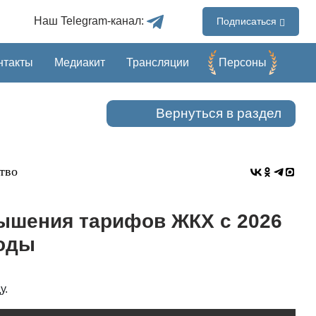
Наш Telegram-канал:
Подписаться
нтакты
Медиакит
Трансляции
Перcоны
Вернуться в раздел
тво
ышения тарифов ЖКХ с 2026
годы
у.