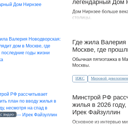
легендарный Дом 
Дом Нирнзее больше века
столицы.
Где жила Валерия 
Москве, где прошл
Обычная пятиэтажка в Ма
Москвы.
ИЖС
Мировой девелопмен
Минстрой РФ рассч
жилья в 2026 году
Ирек Файзуллин
 с видео
Основное из интервью ми