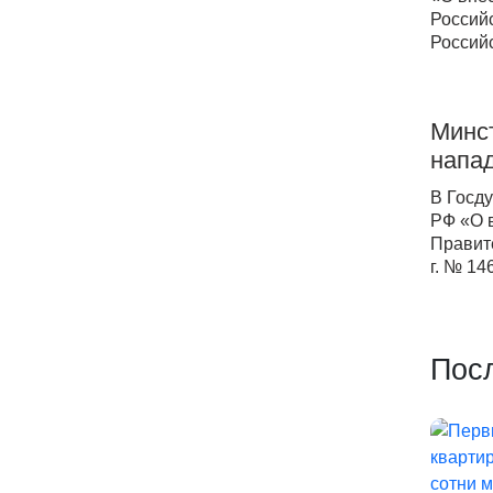
Россий
Россий
Минс
напа
В Госд
РФ «О 
Правит
г. № 14
Пос