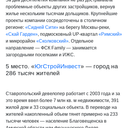
проблемные объекты других застройщиков, вернув
жилье нескольким тысячам дольщиков. Крупнейшие
проекты компании сосредоточены в столичном
регионе:
«Сидней Сити»
на берегу Москвы-реки,
«Скай Гарден»
, подмосковный UP-квартал
«Римский»
и микрорайон
«Сколковский»
. Отдельное
направление — ФСК Family — занимается
загородными поселками и ИЖС.
5 место. «
ЮгСтройИнвест
» — город на
286 тысяч жителей
Ставропольский девелопер работает с 2003 года и за
это время ввел более 7 млн кв. м недвижимости, 391
жилой дом и 33 социальных объекта. В переводе на
жителей накопленный объем тянет примерно на 233
тысячи человек — население Благовещенска в
Амурской области или французского Лилля.