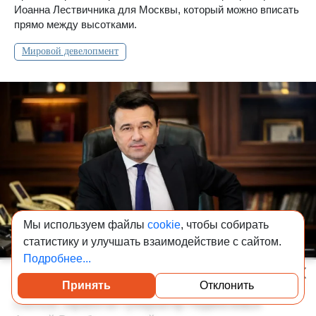
Иоанна Лествичника для Москвы, который можно вписать
прямо между высотками.
Мировой девелопмент
Мы используем файлы
cookie
, чтобы собирать
статистику и улучшать взаимодействие с сайтом.
Подробнее...
Принять
Отклонить
06-08-2026 11:00
8 443
Посмотреть каталог проверенных квартир
Сколько заработал губернатор Подмосковья