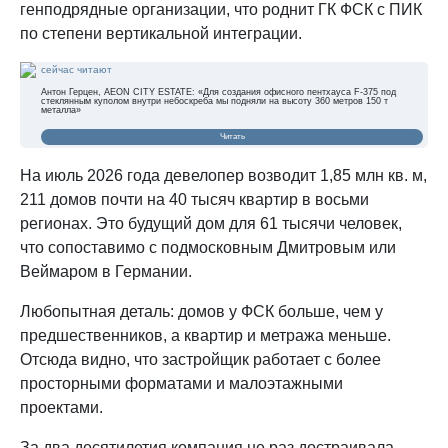
генподрядные организации, что роднит ГК ФСК с ПИК
по степени вертикальной интеграции.
сейчас читают
Антон Герцен, AEON CITY ESTATE: «Для создания офисного пентхауса F-375 под
стеклянным куполом внутри небоскреба мы подняли на высоту 360 метров 150 т
металла»
Читать
На июль 2026 года девелопер возводит 1,85 млн кв. м,
211 домов почти на 40 тысяч квартир в восьми
регионах. Это будущий дом для 61 тысячи человек,
что сопоставимо с подмосковным Дмитровым или
Веймаром в Германии.
Любопытная деталь: домов у ФСК больше, чем у
предшественников, а квартир и метража меньше.
Отсюда видно, что застройщик работает с более
просторными форматами и малоэтажными
проектами.
За два десятилетия компания не раз достраивала