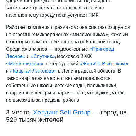
удерживает уже два с половиной года и идет с
заметным отрывом от остальных, хотя и по
накопленному городу пока уступает ПИК.
Работает компания с размахом: она специализируется
на огромных микрорайонах-«миллионниках», каждый
из которых сам по себе тянет на небольшой город.
Среди флагманов — подмосковные
«Пригород
Лесное»
и
«Спутник»
, московский ЖК
«Молжаниново»
, петербургский
«Живи! В Рыбацком»
и
«Квартал Лаголово»
в Ленинградской области. В
таких кварталах вместе с жильем появляются
собственные школы, детские сады, поликлиники,
спортивные центры и парки — все, что нужно, чтобы
не выезжать за пределы района.
3 место.
Холдинг Setl Group
— город на
529 тысяч жителей