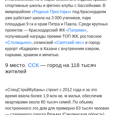
спортивные школы и фитнес-клубы с бассейнами. В
микрорайоне
«Родные Просторы»
под Краснодаром
уже работают школа на 3 000 учеников, парк
площадью 9 га и храм Петра и Павла. Среди крупных
проектов — Краснодарский ЖК
«Патрики»
,
получивший награды премии ТОП ЖК, ростовское
«Столицыно»
, сочинский
«Светский лес»
и город-
курорт «Кадерле» в Казани с внутренним озером,
парками, храмом и мечетью.
9 место.
ССК
— город на 118 тысяч
жителей
«СпецСтройКубань» строит с 2012 года и за это
время ввела более 1,9 млн кв. м жилья, обеспечив
квартирами около 80 тысяч семей. По объему
построенного это дом для примерно 63 тысяч человек
— старинного города Вязьма (Смоленская область)