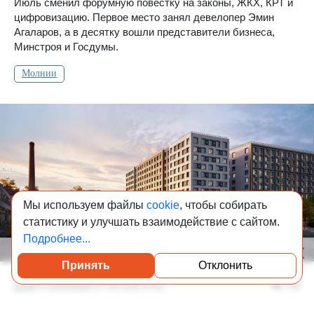
Июль сменил форумную повестку на законы, ЖКХ, КРТ и
цифровизацию. Первое место занял девелопер Эмин
Агаларов, а в десятку вошли представители бизнеса,
Минстроя и Госдумы.
Молнии
Мы используем файлы
cookie
, чтобы собирать
статистику и улучшать взаимодействие с сайтом.
Подробнее...
Принять
Отклонить
Посмотреть каталог проверенных квартир
07-08-2026 15:00
1 768
LEGENDA вошла в ТОП-3 по объему продаж