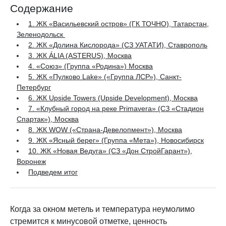
Содержание
1. ЖК «Васильевский остров» (ГК ТОЧНО), Татарстан,
Зеленодольск
2. ЖК «Долина Кислорода» (СЗ УАТАТИ), Ставрополь
3. ЖК ÁLIA (ASTERUS), Москва
4. «Союз» (Группа «Родина») Москва
5. ЖК «Пулково Lake» («Группа ЛСР»), Санкт-
Петербург
6. ЖК Upside Towers (Upside Development), Москва
7. «Клубный город на реке Primavera» (СЗ «Стадион
Спартак»), Москва
8. ЖК WOW («Страна-Девелопмент»), Москва
9. ЖК «Ясный берег» (Группа «Мета»), Новосибирск
10. ЖК «Новая Ведуга» (СЗ «Дон СтройГарант»),
Воронеж
Подведем итог
Когда за окном метель и температура неумолимо
стремится к минусовой отметке, ценность