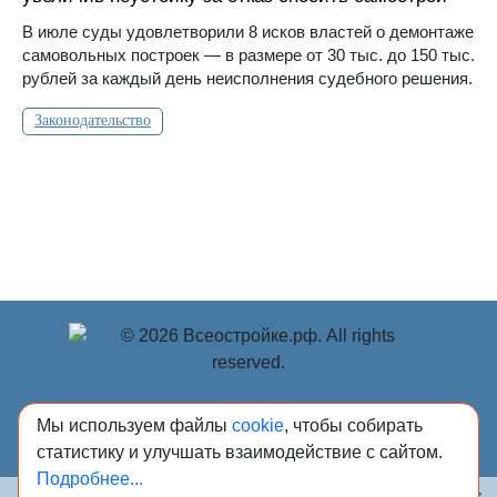
В июле суды удовлетворили 8 исков властей о демонтаже
самовольных построек — в размере от 30 тыс. до 150 тыс.
рублей за каждый день неисполнения судебного решения.
Законодательство
© Учредитель: Индивидуальный предприниматель
Мы используем файлы
cookie
, чтобы собирать
Опрышко Светлана Александровна, 2018-2026.
статистику и улучшать взаимодействие с сайтом.
Сообщения и материалы сетевого издания «Всё о
Подробнее...
стройке» (зарегистрировано Федеральной службой по