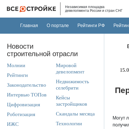
Skip to main content
Независимая площадка
девелопмента России и стран СНГ
Главная
О портале
Рейтинги РФ
Рейтин
Новости
строительной отрасли
Молнии
Мировой
15.0
девелопмент
Рейтинги
Недвижимость
Законодательство
селебрити
Пер
Интервью ТОПов
Кейсы
застройщиков
Цифровизация
Скандалы месяца
Роботизация
Могут 
Технологии
ИЖС
получи