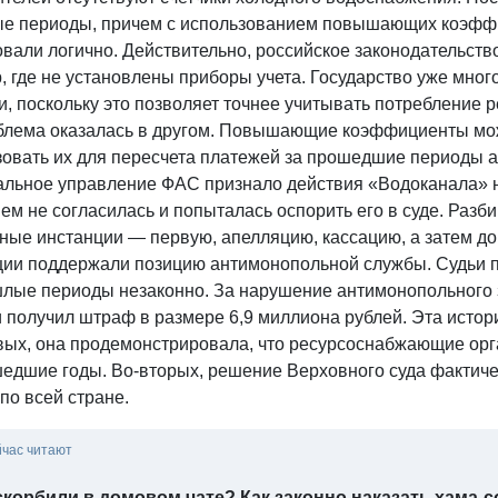
е периоды, причем с использованием повышающих коэффи
вали логично. Действительно, российское законодательств
, где не установлены приборы учета. Государство уже мног
и, поскольку это позволяет точнее учитывать потребление 
блема оказалась в другом. Повышающие коэффициенты мож
зовать их для пересчета платежей за прошедшие периоды 
альное управление ФАС признало действия «Водоканала» 
м не согласилась и попыталась оспорить его в суде. Разб
ые инстанции — первую, апелляцию, кассацию, а затем дош
ции поддержали позицию антимонопольной службы. Судьи
шлые периоды незаконно. За нарушение антимонопольного 
 получил штраф в размере 6,9 миллиона рублей. Эта истор
вых, она продемонстрировала, что ресурсоснабжающие орг
шедшие годы. Во-вторых, решение Верховного суда фактич
по всей стране.
йчас читают
корбили в домовом чате? Как законно наказать хама-с