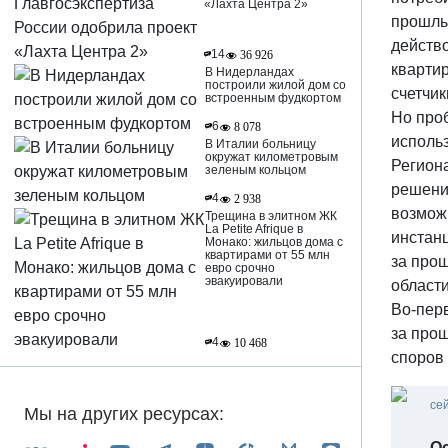
«Лахта Центра 2»
прошлы
действо
14
36 926
квартир
В Нидерландах
построили жилой дом со
счетчик
встроенным фудкортом
Но про
6
8 078
исполь
В Италии больницу
окружат километровым
Регион
зеленым кольцом
решение
4
2 938
возможн
Трещина в элитном ЖК
La Petite Afrique в
инстан
Монако: жильцов дома с
квартирами от 55 млн
за про
евро срочно
эвакуировали
области
Во-пер
за про
4
10 468
споров 
се
Мы на других ресурсах:
Ос