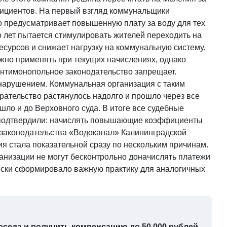
циентов. На первый взгляд коммунальщики
о предусматривает повышенную плату за воду для тех
о лет пытается стимулировать жителей переходить на
ресурсов и снижает нагрузку на коммунальную систему.
но применять при текущих начислениях, однако
антимонопольное законодательство запрещает.
нарушением. Коммунальная организация с таким
ирательство растянулось надолго и прошло через все
ло и до Верховного суда. В итоге все судебные
 подтвердили: начислять повышающие коэффициенты
законодательства «Водоканал» Калининградской
ия стала показательной сразу по нескольким причинам.
анизации не могут бесконтрольно доначислять платежи
ески сформировало важную практику для аналогичных
оседа и получить компенсацию до 50 000 рублей