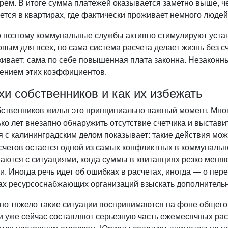
рем. В итоге сумма платежей оказывается заметно выше, ч
ется в квартирах, где фактически проживает немного людей
 поэтому коммунальные службы активно стимулируют устан
вым для всех, но сама система расчета делает жизнь без 
кивает: сама по себе повышенная плата законна. Незаконн
ением этих коэффициентов.
хи собственников и как их избежать
бственников жилья это принципиально важный момент. Мног
ко лет внезапно обнаружить отсутствие счетчика и выстав
 с калининградским делом показывает: такие действия мож
счетов остается одной из самых конфликтных в коммуналь
ваются с ситуациями, когда суммы в квитанциях резко мен
. Иногда речь идет об ошибках в расчетах, иногда — о пе
ах ресурсоснабжающих организаций взыскать дополнитель
но тяжело такие ситуации воспринимаются на фоне общего
и уже сейчас составляют серьезную часть ежемесячных ра