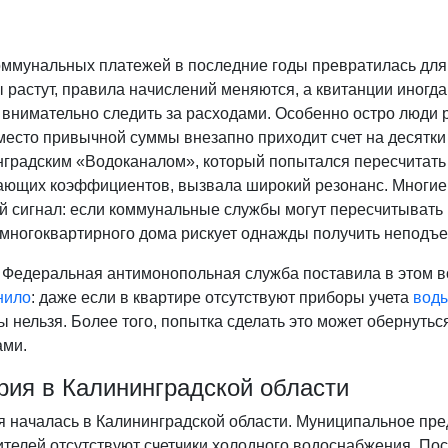
оммунальных платежей в последние годы превратилась для 
 растут, правила начислений меняются, а квитанции иногд
 внимательно следить за расходами. Особенно остро люди 
место привычной суммы внезапно приходит счет на десятки
нградским «Водоканалом», который попытался пересчитать
ющих коэффициентов, вызвала широкий резонанс. Многие с
 сигнал: если коммунальные службы могут пересчитывать п
 многоквартирного дома рискует однажды получить неподъе
 Федеральная антимонопольная служба поставила в этом в
нило
: даже если в квартире отсутствуют приборы учета
вод
ы нельзя. Более того, попытка сделать это может обернут
ми.
рия в Калининградской области
я началась в Калининградской области. Муниципальное пре
телей отсутствуют счетчики холодного водоснабжения. Пос