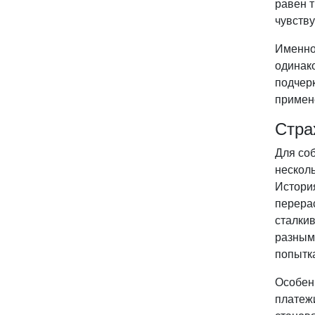
равен т
чувству
Именно
одинако
подчер
примен
Стра
Для со
несколь
История
перера
сталки
разными
попытк
Особен
платеж