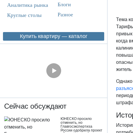
Блоги
Аналитика рынка
Разное
Круглые столы
Тема к
Тарифы
привык
Купить квартиру — каталог
когда в
калини
повыша
опасный
житель
Однако
разъяс
период
штрафа
Сейчас обсуждают
Исто
ЮНЕСКО просило
отменить, но
Истори
Главгосэкспертиза
России одобрила проект
потреби