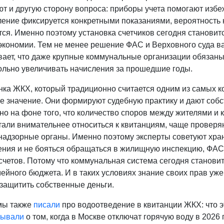
т и другую сторону вопроса: приборы учета помогают избе
ление фиксируется конкретными показаниями, вероятность 
тся. Именно поэтому установка счетчиков сегодня станови
экономии. Тем не менее решение ФАС и Верховного суда ва
ает, что даже крупные коммунальные организации обязаны 
ольно увеличивать начисления за прошедшие годы.
нка ЖКХ, который традиционно считается одним из самых 
е значение. Они формируют судебную практику и дают соб
но на фоне того, что количество споров между жителями и
али внимательнее относиться к квитанциям, чаще проверяю
 надзорные органы. Именно поэтому эксперты советуют хра
ения и не бояться обращаться в жилищную инспекцию, ФАС
счетов. Потому что коммунальная система сегодня станови
ейного бюджета. И в таких условиях знание своих прав уж
 защитить собственные деньги.
мы также
писали
про водоотведение в квитанции ЖКХ: что эт
зывали
о том, когда в Москве отключат горячую воду в 2026 г