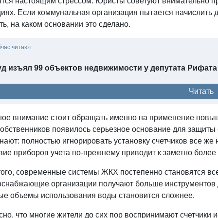
ятся настоящим стрессом. Юристы советуют внимательно пр
циях. Если коммунальная организация пытается начислить
ь, на каком основании это сделано.
йчас читают
уд изъял 99 объектов недвижимости у депутата Рифат
Читать
ное внимание стоит обращать именно на применение пов
 собственников появилось серьезное основание для защиты
ают: полностью игнорировать установку счетчиков все же н
твие приборов учета по-прежнему приводит к заметно бол
того, современные системы ЖКХ постепенно становятся в
оснабжающие организации получают больше инструментов дл
ые объемы использования воды становится сложнее.
но, что многие жители до сих пор воспринимают счетчики 