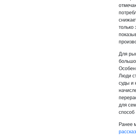
отмечаю
потреб
снижае
только 
показыв
произв
Для ры
большо
Особен
Люди ст
суды и
начисл
перера
для сем
способ
Ранее 
расска