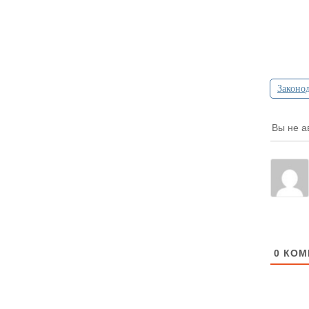
Законод
Вы не а
0
КОМ