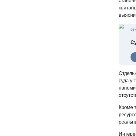
станов
квитан
выяснит
се
С
Отдель
суда у
напомин
отсутс
Кроме 
ресурс
реальн
Интерес