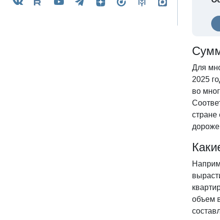
Сумм
Для мн
2025 го
во мно
Соотве
стране 
дороже
Каки
Наприме
вырасти
квартир
объем в
состав