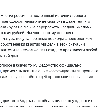
многих россиян в постоянный источник тревоги.
а преподносят неприятные сюрпризы даже тем, кто
реагируют на любые перерасчеты «задним числом»,
 тысяч рублей. Именно поэтому история с
 плату за воду за прошлые периоды с применением
обственники квартир увидели в этой ситуации
латежи за несколько лет назад, то практически любой
мный долг.
опросе важную точку. Ведомство официально
ы
, применять повышающие коэффициенты за прошлые
ься для ресурсоснабжающей организации серьезными
дприятие «Водоканал» обнаружило, что у одного из
ле этого компания решила пересчитать начисления за