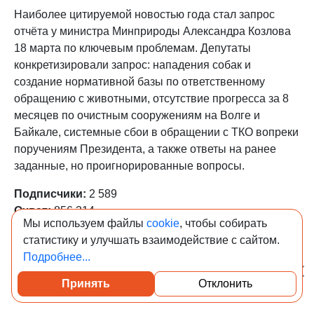
Наиболее цитируемой новостью года стал запрос
отчёта у министра Минприроды Александра Козлова
18 марта по ключевым проблемам. Депутаты
конкретизировали запрос: нападения собак и
создание нормативной базы по ответственному
обращению с животными, отсутствие прогресса за 8
месяцев по очистным сооружениям на Волге и
Байкале, системные сбои в обращении с ТКО вопреки
поручениям Президента, а также ответы на ранее
заданные, но проигнорированные вопросы.
Подписчики:
2 589
Охват:
856 314
Мы используем файлы
cookie
, чтобы собирать
Индекс цитирования:
217
статистику и улучшать взаимодействие с сайтом.
13. Анатолий Аксаков, Председатель
Подробнее...
Комитета по финансовому рынку — 1
Принять
Отклонить
Посмотреть каталог проверенных квартир
263 упоминания