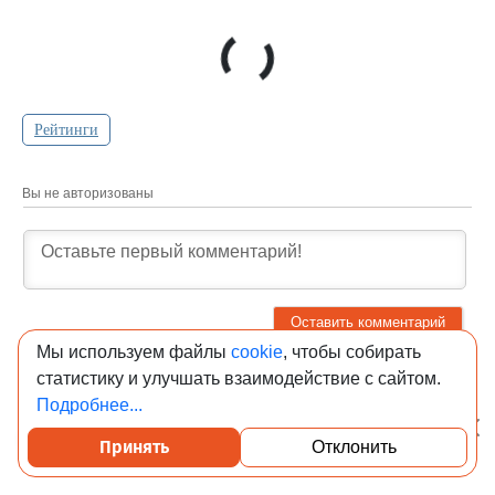
Рейтинги
Вы не авторизованы
Войдите, чтобы комментировать:
Мы используем файлы
cookie
, чтобы собирать
статистику и улучшать взаимодействие с сайтом.
Подробнее...
0
комментариев
Принять
Отклонить
Посмотреть каталог проверенных квартир