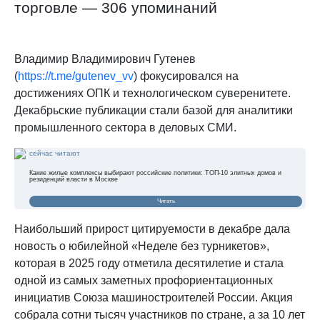
торговле — 306 упоминаний
Владимир Владимирович Гутенев
(
https://t.me/gutenev_vv
) фокусировался на
достижениях ОПК и технологическом суверенитете.
Декабрьские публикации стали базой для аналитики
промышленного сектора в деловых СМИ.
сейчас читают
Какие жилые комплексы выбирают российские политики: ТОП-10 элитных домов и
резиденций власти в Москве
Читать
Наибольший прирост цитируемости в декабре дала
новость о юбилейной «Неделе без турникетов»,
которая в 2025 году отметила десятилетие и стала
одной из самых заметных профориентационных
инициатив Союза машиностроителей России. Акция
собрала сотни тысяч участников по стране, а за 10 лет