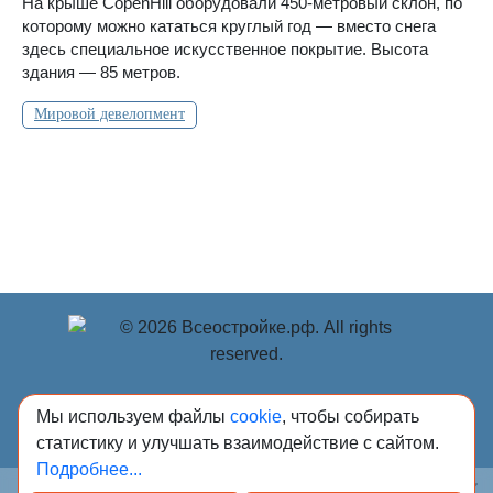
На крыше CopenHill оборудовали 450-метровый склон, по
которому можно кататься круглый год — вместо снега
здесь специальное искусственное покрытие. Высота
здания — 85 метров.
Мировой девелопмент
© Учредитель: Индивидуальный предприниматель
Мы используем файлы
cookie
, чтобы собирать
Опрышко Светлана Александровна, 2018-2026.
статистику и улучшать взаимодействие с сайтом.
Сообщения и материалы сетевого издания «Всё о
Подробнее...
стройке» (зарегистрировано Федеральной службой по
надзору в сфере связи, информационных технологий и